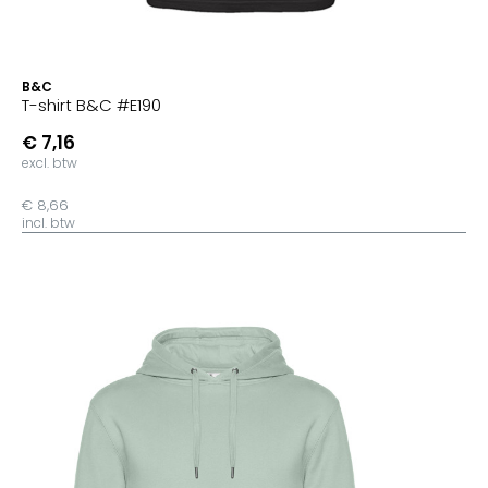
B&C
T-shirt B&C #E190
€ 7,16
excl. btw
€ 8,66
incl. btw