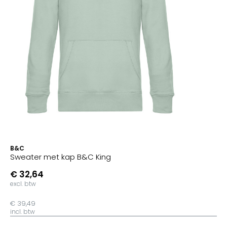
B&C
Sweater met kap B&C King
€ 32,64
excl. btw
€ 39,49
incl. btw