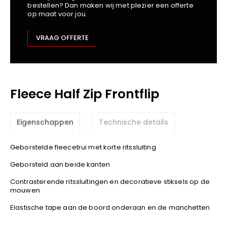
bestellen? Dan maken wij met plezier een offerte
Kariban
op maat voor jou.
Lemaitre
M-Safe
VRAAG OFFERTE
OXXA
Premier
Printer
Fleece Half Zip Frontflip
ProAct
Projob
Promodoro
Eigenschappen
Technische details
Result
Safety Jogger
Geborstelde fleecetrui met korte ritssluiting
Shugon
Geborsteld aan beide kanten
Sioen
Contrasterende ritssluitingen en decoratieve stiksels op de
Spiro
mouwen
Stanley/Stella
Elastische tape aan de boord onderaan en de manchetten
TowelCity