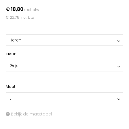
YOKO
€ 18,80
excl. btw
€ 22,75
incl. btw
Heren
Kleur
Grijs
Maat
L
Bekijk de maattabel