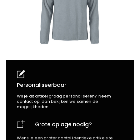
School
Business
Wellness
Kapper
Bata
Beechfield
Blakläder
Claude
Craft
CrossHatch
Designed To Work
Diadora
Dunlop
Edge Safety
Personaliseerbaar
Haix
Wil je dit artikel graag personaliseren? Neem
Harvest
contact op, dan bekijken we samen de
mogelijkheden.
Heckel
Honeywell
Grote oplage nodig?
Hydrowear
Jassz
Wens je een groter aantal identieke artikels te