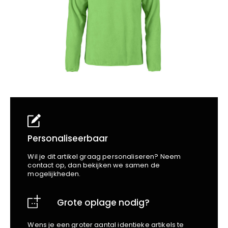
School
Business
Wellness
Kapper
Bata
Beechfield
Blakläder
Claude
Craft
CrossHatch
Designed To Work
Diadora
Dunlop
Edge Safety
Personaliseerbaar
Haix
Wil je dit artikel graag personaliseren? Neem
Harvest
contact op, dan bekijken we samen de
mogelijkheden.
Heckel
Honeywell
Grote oplage nodig?
Hydrowear
Jassz
Wens je een groter aantal identieke artikels te