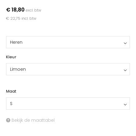
YOKO
€ 18,80
excl. btw
€ 22,75
incl. btw
Heren
Kleur
Limoen
Maat
S
Bekijk de maattabel