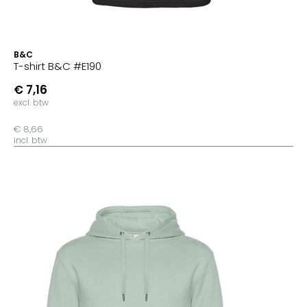
B&C
T-shirt B&C #E190
€ 7,16
excl. btw
€ 8,66
incl. btw