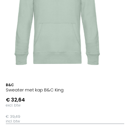
B&C
Sweater met kap B&C King
€ 32,64
excl. btw
€ 39,49
incl. btw