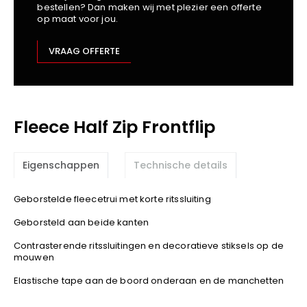
bestellen? Dan maken wij met plezier een offerte
Kariban
op maat voor jou.
Lemaitre
M-Safe
VRAAG OFFERTE
OXXA
Premier
Printer
Fleece Half Zip Frontflip
ProAct
Projob
Promodoro
Eigenschappen
Technische details
Result
Safety Jogger
Geborstelde fleecetrui met korte ritssluiting
Shugon
Geborsteld aan beide kanten
Sioen
Contrasterende ritssluitingen en decoratieve stiksels op de
Spiro
mouwen
Stanley/Stella
Elastische tape aan de boord onderaan en de manchetten
TowelCity