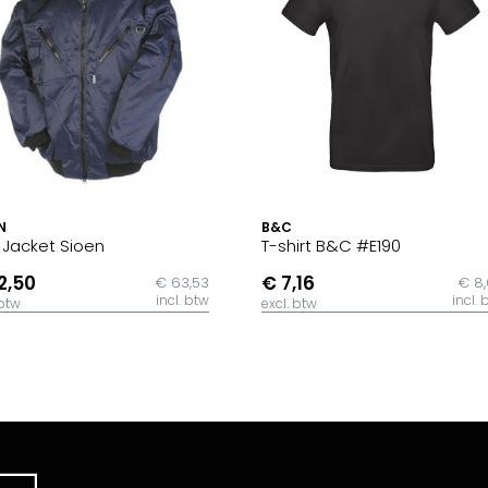
N
B&C
t Jacket Sioen
T-shirt B&C #E190
2,50
€ 7,16
€ 63,53
€ 8
incl. btw
incl. 
 btw
excl. btw