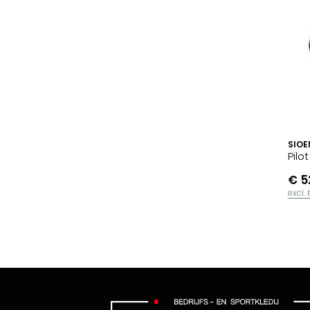
SIOE
Pilo
€ 5
excl.