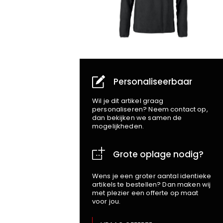
Personaliseerbaar
Wil je dit artikel graag
personaliseren? Neem contact op,
dan bekijken we samen de
mogelijkheden.
Grote oplage nodig?
Wens je een groter aantal identieke
artikels te bestellen? Dan maken wij
met plezier een offerte op maat
voor jou.