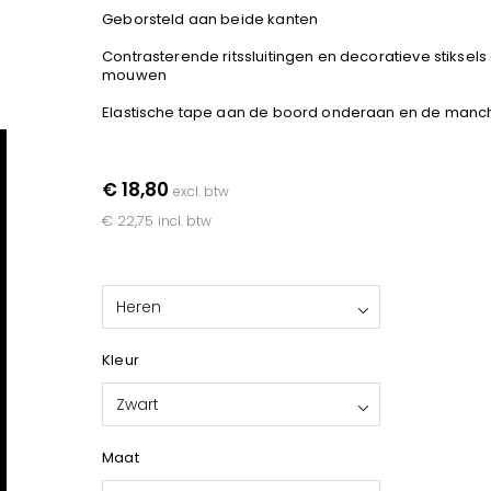
Geborsteld aan beide kanten
Contrasterende ritssluitingen en decoratieve stiksels
mouwen
Elastische tape aan de boord onderaan en de manc
€ 18,80
excl. btw
€ 22,75
incl. btw
Heren
Kleur
Zwart
Maat