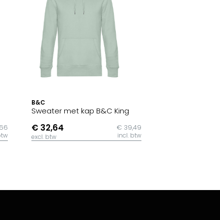
B&C
Sweater met kap B&C King
€ 32,64
,66
€ 39,49
btw
incl. btw
excl. btw