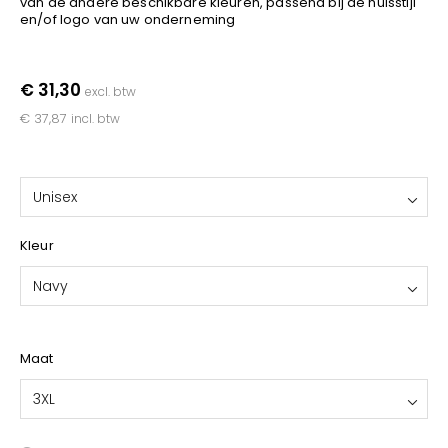
van de andere beschikbare kleuren, passend bij de huisstijl
YOKO
en/of logo van uw onderneming
€ 31,30
excl. btw
€ 37,87
incl. btw
Unisex
Kleur
Navy
Maat
3XL