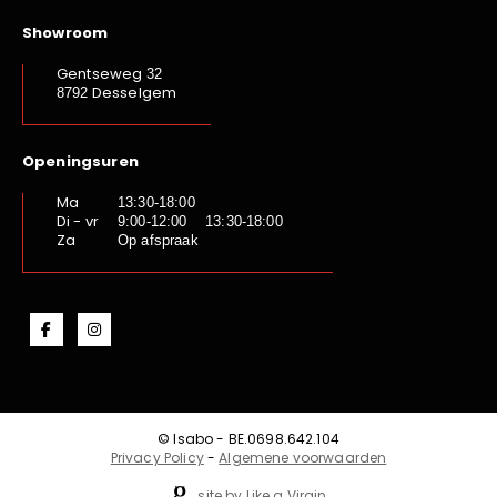
Showroom
Gentseweg
32
Desselgem
8792
Openingsuren
Ma
13:30-18:00
Di - vr
9:00-12:00 13:30-18:00
Za
Op afspraak
© Isabo - BE.0698.642.104
Privacy Policy
-
Algemene voorwaarden
site by Like a Virgin