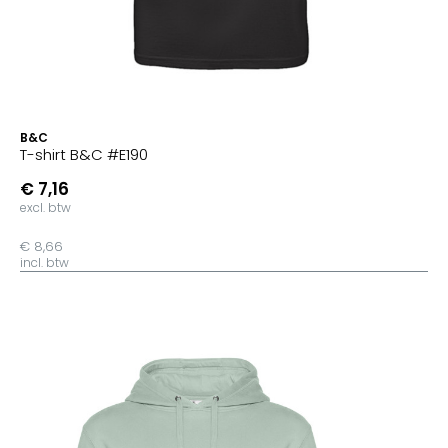
B&C
T-shirt B&C #E190
€ 7,16
excl. btw
€ 8,66
incl. btw