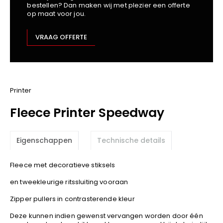
bestellen? Dan maken wij met plezier een offerte
Kariban
op maat voor jou.
Lemaitre
M-Safe
VRAAG OFFERTE
OXXA
Premier
Printer
ProAct
Printer
Projob
Fleece Printer Speedway
Promodoro
Result
Eigenschappen
Technische details
Safety Jogger
Shugon
Fleece met decoratieve stiksels
Sioen
en tweekleurige ritssluiting vooraan
Spiro
Zipper pullers in contrasterende kleur
Stanley/Stella
TowelCity
Deze kunnen indien gewenst vervangen worden door één