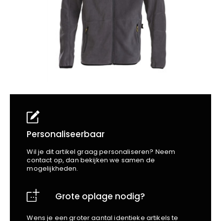
School
Business
Wellness
Kapper
Bata
Beechfield
Blakläder
Claude
Craft
CrossHatch
Designed To Work
Diadora
Dunlop
Edge Safety
Personaliseerbaar
Haix
Wil je dit artikel graag personaliseren? Neem
Harvest
contact op, dan bekijken we samen de
mogelijkheden.
Heckel
Honeywell
Grote oplage nodig?
Hydrowear
Jassz
Wens je een groter aantal identieke artikels te