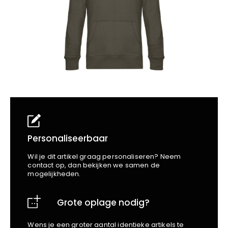
School
Business
Wellness
Kapper
Bata
Beechfield
Blakläder
Claude
Craft
CrossHatch
Designed To Work
Diadora
Dunlop
Edge Safety
Personaliseerbaar
Haix
Wil je dit artikel graag personaliseren? Neem
Harvest
contact op, dan bekijken we samen de
mogelijkheden.
Heckel
Honeywell
Grote oplage nodig?
Hydrowear
Jassz
Wens je een groter aantal identieke artikels te