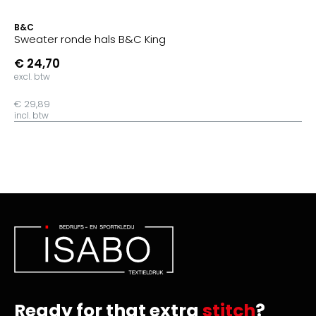
B&C
Sweater ronde hals B&C King
€ 24,70
excl. btw
€ 29,89
incl. btw
Ready for that extra
stitch
?