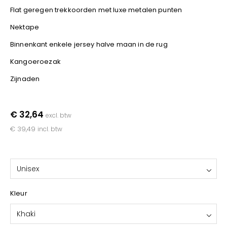
YOKO
Flat geregen trekkoorden met luxe metalen punten
Nektape
Binnenkant enkele jersey halve maan in de rug
Kangoeroezak
Zijnaden
€ 32,64
excl. btw
€ 39,49
incl. btw
Unisex
Kleur
Khaki