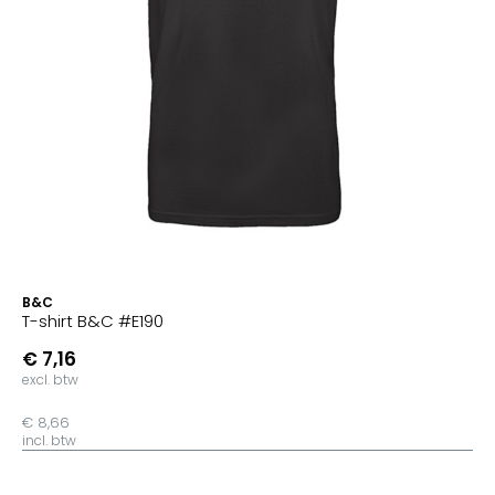
B&C
T-shirt B&C #E190
€ 7,16
excl. btw
€ 8,66
incl. btw