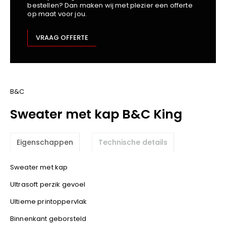
bestellen? Dan maken wij met plezier een offerte
Kariban
op maat voor jou.
Lemaitre
M-Safe
VRAAG OFFERTE
OXXA
Premier
Printer
ProAct
B&C
Projob
Sweater met kap B&C King
Promodoro
Result
Eigenschappen
Technische details
Safety Jogger
Shugon
Sweater met kap
Sioen
Ultrasoft perzik gevoel
Spiro
Ultieme printoppervlak
Stanley/Stella
TowelCity
Binnenkant geborsteld