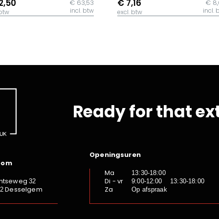
2,50
€ 7,16
€ 63,53
€ 8
incl. btw
incl. 
 btw
excl. btw
Ready for that ex
Openingsuren
oom
Ma
13:30-18:00
ntseweg
Di - vr
32
9:00-12:00 13:30-18:00
Desselgem
Za
92
Op afspraak