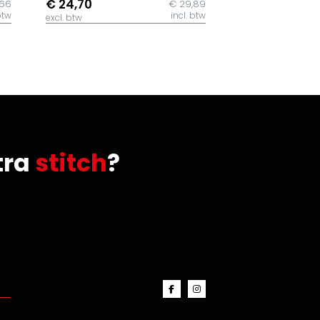
€ 24,70
,66
€ 29,89
btw
incl. btw
excl. btw
tra
stitch
?