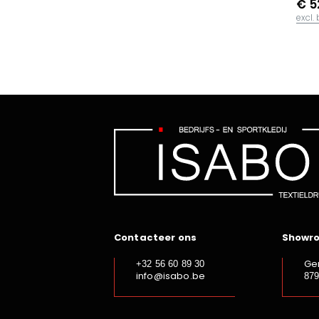
€ 5
excl.
Contacteer ons
Showr
Ge
+32 56 60 89 30
info@isabo.be
87