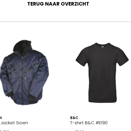
TERUG NAAR OVERZICHT
N
B&C
t Jacket Sioen
T-shirt B&C #E190