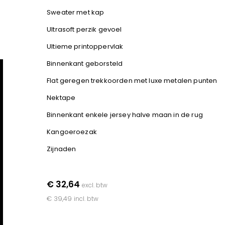
Sweater met kap
Ultrasoft perzik gevoel
Ultieme printoppervlak
Binnenkant geborsteld
Flat geregen trekkoorden met luxe metalen punten
Nektape
Binnenkant enkele jersey halve maan in de rug
Kangoeroezak
Zijnaden
€ 32,64
excl. btw
€ 39,49
incl. btw