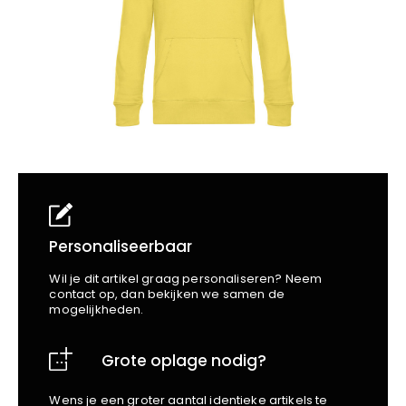
School
Business
Wellness
Kapper
Bata
Beechfield
Blakläder
Claude
Craft
CrossHatch
Designed To Work
Diadora
Dunlop
Edge Safety
Personaliseerbaar
Haix
Wil je dit artikel graag personaliseren? Neem
Harvest
contact op, dan bekijken we samen de
mogelijkheden.
Heckel
Honeywell
Grote oplage nodig?
Hydrowear
Jassz
Wens je een groter aantal identieke artikels te