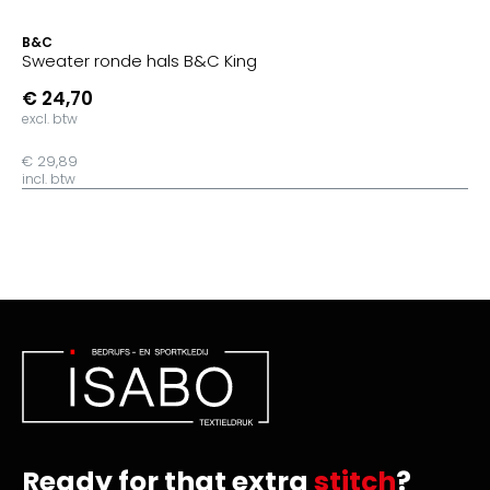
B&C
Sweater ronde hals B&C King
€ 24,70
excl. btw
€ 29,89
incl. btw
Ready for that extra
stitch
?