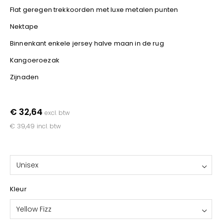
YOKO
Flat geregen trekkoorden met luxe metalen punten
Nektape
Binnenkant enkele jersey halve maan in de rug
Kangoeroezak
Zijnaden
€ 32,64
excl. btw
€ 39,49
incl. btw
Unisex
Kleur
Yellow Fizz