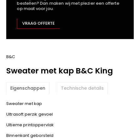
bestellen? Dan maken wij met plezier een offerte
Kariban
op maat voor jou.
Lemaitre
M-Safe
VRAAG OFFERTE
OXXA
Premier
Printer
ProAct
B&C
Projob
Sweater met kap B&C King
Promodoro
Result
Eigenschappen
Technische details
Safety Jogger
Shugon
Sweater met kap
Sioen
Ultrasoft perzik gevoel
Spiro
Ultieme printoppervlak
Stanley/Stella
TowelCity
Binnenkant geborsteld