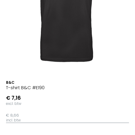
B&C
T-shirt B&C #E190
€ 7,16
excl. btw
€ 8,66
incl. btw