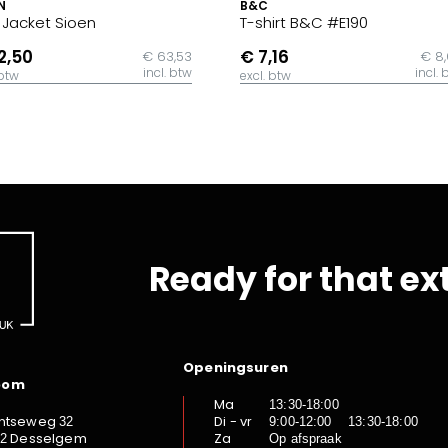
N
B&C
t Jacket Sioen
T-shirt B&C #E190
2,50
€ 7,16
€ 63,53
€ 8
incl. btw
incl. 
 btw
excl. btw
Ready for that ex
Openingsuren
oom
Ma
13:30-18:00
ntseweg
Di - vr
32
9:00-12:00 13:30-18:00
Desselgem
Za
92
Op afspraak