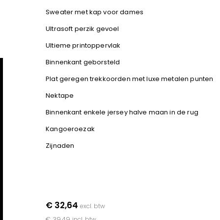
Sweater met kap voor dames
Ultrasoft perzik gevoel
Ultieme printoppervlak
Binnenkant geborsteld
Plat geregen trekkoorden met luxe metalen punten
Nektape
Binnenkant enkele jersey halve maan in de rug
Kangoeroezak
Zijnaden
€ 32,64
excl. btw
€ 39,49
incl. btw