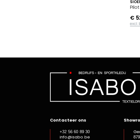
SIOE
Pilo
€ 5
excl.
Contacteer ons
Showr
Ge
+32 56 60 89 30
info@isabo.be
87