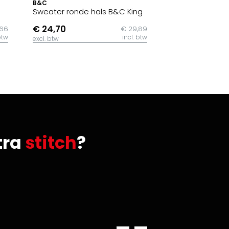
B&C
Sweater ronde hals B&C King
€ 24,70
,66
€ 29,89
btw
incl. btw
excl. btw
tra
stitch
?