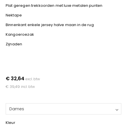
YOKO
Plat geregen trekkoorden met luxe metalen punten
Nektape
Binnenkant enkele jersey halve maan in de rug
Kangoeroezak
Zijnaden
€ 32,64
excl. btw
€ 39,49
incl. btw
Dames
Kleur