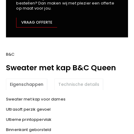
bestellen? Dan maken wij met plezier een offerte
Kariban
op maat voor jou.
Lemaitre
M-Safe
VRAAG OFFERTE
OXXA
Premier
Printer
ProAct
B&C
Projob
Sweater met kap B&C Queen
Promodoro
Result
Eigenschappen
Technische details
Safety Jogger
Shugon
Sweater met kap voor dames
Sioen
Ultrasoft perzik gevoel
Spiro
Ultieme printoppervlak
Stanley/Stella
TowelCity
Binnenkant geborsteld