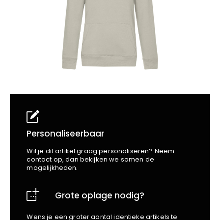
School
Business
Wellness
Kapper
Bata
Beechfield
Blakläder
Claude
Craft
CrossHatch
Designed To Work
Diadora
Dunlop
Edge Safety
Personaliseerbaar
Haix
Wil je dit artikel graag personaliseren? Neem
Harvest
contact op, dan bekijken we samen de
mogelijkheden.
Heckel
Honeywell
Grote oplage nodig?
Hydrowear
Jassz
Wens je een groter aantal identieke artikels te