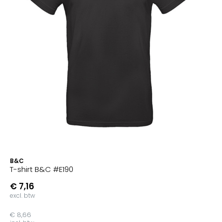
B&C
T-shirt B&C #E190
€ 7,16
excl. btw
€ 8,66