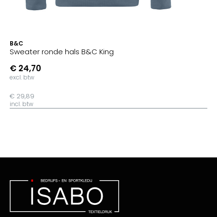
B&C
Sweater ronde hals B&C King
€ 24,70
excl. btw
€ 29,89
incl. btw