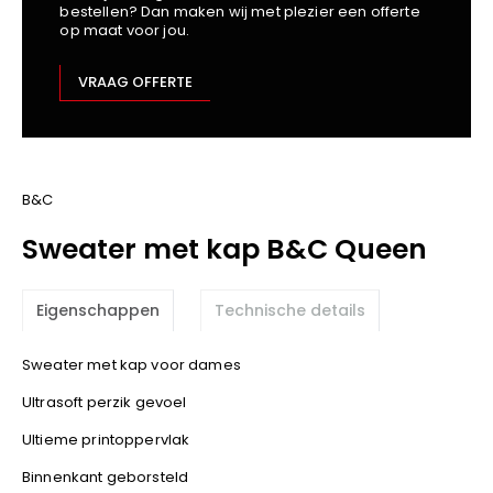
bestellen? Dan maken wij met plezier een offerte
Kariban
op maat voor jou.
Lemaitre
M-Safe
VRAAG OFFERTE
OXXA
Premier
Printer
ProAct
B&C
Projob
Sweater met kap B&C Queen
Promodoro
Result
Eigenschappen
Technische details
Safety Jogger
Shugon
Sweater met kap voor dames
Sioen
Ultrasoft perzik gevoel
Spiro
Ultieme printoppervlak
Stanley/Stella
TowelCity
Binnenkant geborsteld