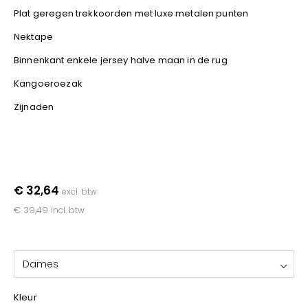
YOKO
Plat geregen trekkoorden met luxe metalen punten
Nektape
Binnenkant enkele jersey halve maan in de rug
Kangoeroezak
Zijnaden
€ 32,64
excl. btw
€ 39,49
incl. btw
Dames
Kleur