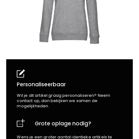
School
Business
Wellness
Kapper
Bata
Beechfield
Blakläder
Claude
Craft
CrossHatch
Designed To Work
Diadora
Dunlop
Edge Safety
Personaliseerbaar
Haix
Wil je dit artikel graag personaliseren? Neem
Harvest
contact op, dan bekijken we samen de
mogelijkheden.
Heckel
Honeywell
Grote oplage nodig?
Hydrowear
Jassz
Wens je een groter aantal identieke artikels te