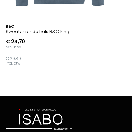
B&C
Sweater ronde hals B&C King
€ 24,70
excl. btw
€ 29,89
incl. btw