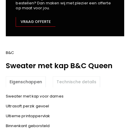
bestellen? Dan maken wij met plezier een offerte
Kariban
op maat voor jou.
Lemaitre
M-Safe
VRAAG OFFERTE
OXXA
Premier
Printer
ProAct
B&C
Projob
Sweater met kap B&C Queen
Promodoro
Result
Eigenschappen
Technische details
Safety Jogger
Shugon
Sweater met kap voor dames
Sioen
Ultrasoft perzik gevoel
Spiro
Ultieme printoppervlak
Stanley/Stella
TowelCity
Binnenkant geborsteld