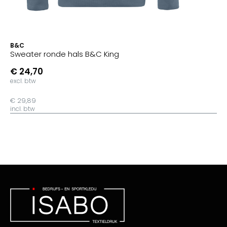
B&C
Sweater ronde hals B&C King
€ 24,70
excl. btw
€ 29,89
incl. btw