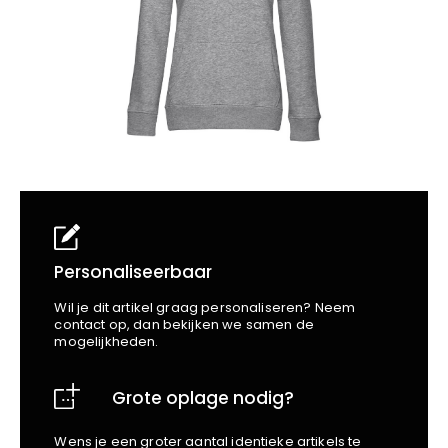
School
Business
Wellness
Kapper
Bata
Beechfield
Blakläder
Claude
Craft
CrossHatch
Designed To Work
Diadora
Dunlop
Edge Safety
Personaliseerbaar
Haix
Wil je dit artikel graag personaliseren? Neem
Harvest
contact op, dan bekijken we samen de
mogelijkheden.
Heckel
Honeywell
Grote oplage nodig?
Hydrowear
Jassz
Wens je een groter aantal identieke artikels te