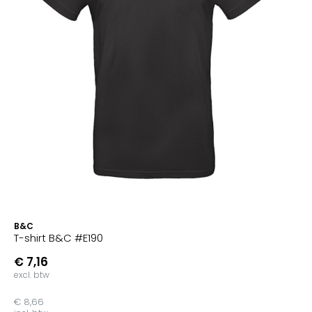
B&C
T-shirt B&C #E190
€ 7,16
excl. btw
€ 8,66