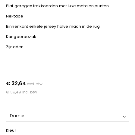
YOKO
Plat geregen trekkoorden met luxe metalen punten
Nektape
Binnenkant enkele jersey halve maan in de rug
Kangoeroezak
Zijnaden
€ 32,64
excl. btw
€ 39,49
incl. btw
Dames
Kleur