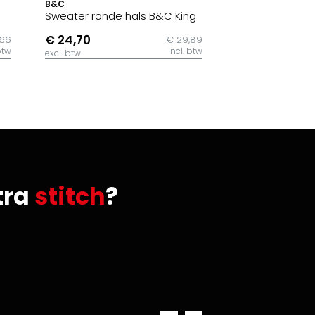
B&C
Sweater ronde hals B&C King
€ 24,70
,66
€ 29,89
btw
incl. btw
excl. btw
tra
stitch
?