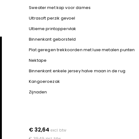
Sweater met kap voor dames
Ultrasoft perzik gevoel
Ultieme printoppervlak
Binnenkant geborsteld
Plat geregen trekkoorden met luxe metalen punten
Nektape
Binnenkant enkele jersey halve maan in de rug
Kangoeroezak
Zijnaden
€ 32,64
excl. btw
€ 39,49
incl. btw