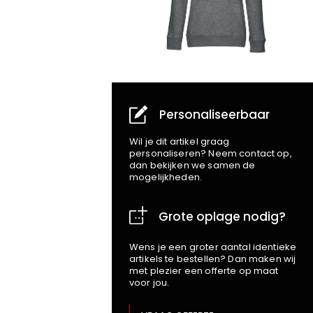
Personaliseerbaar
Wil je dit artikel graag
personaliseren? Neem contact op,
dan bekijken we samen de
mogelijkheden.
Grote oplage nodig?
Wens je een groter aantal identieke
artikels te bestellen? Dan maken wij
met plezier een offerte op maat
voor jou.