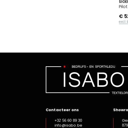
SIOE
Pilo
€ 5
excl.
Contacteer ons
Showr
Ge
+32 56 60 89 30
info@isabo.be
87