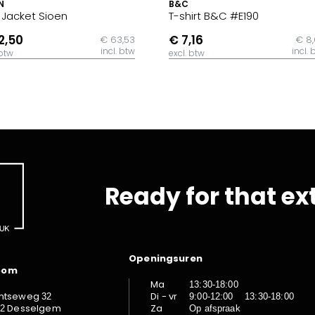
N
B&C
t Jacket Sioen
T-shirt B&C #E190
2,50
€ 7,16
€ 63,53
€ 8
incl. btw
incl. 
 btw
excl. btw
Ready for that ex
Openingsuren
oom
Ma
13:30-18:00
ntseweg
Di - vr
32
9:00-12:00 13:30-18:00
Desselgem
Za
92
Op afspraak