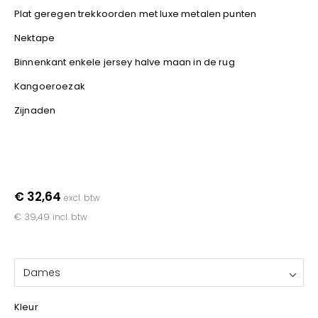
YOKO
Plat geregen trekkoorden met luxe metalen punten
Nektape
Binnenkant enkele jersey halve maan in de rug
Kangoeroezak
Zijnaden
€ 32,64
excl. btw
€ 39,49
incl. btw
Dames
Kleur