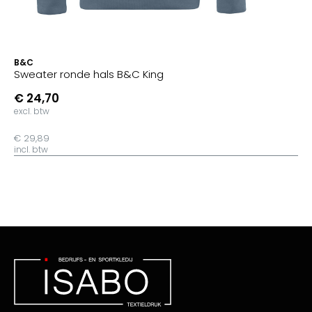
B&C
Sweater ronde hals B&C King
€ 24,70
excl. btw
€ 29,89
incl. btw