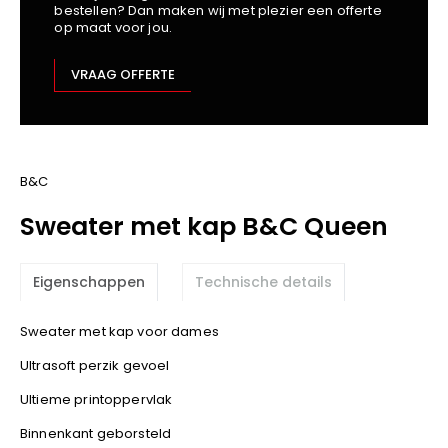
bestellen? Dan maken wij met plezier een offerte
Kariban
op maat voor jou.
Lemaitre
M-Safe
VRAAG OFFERTE
OXXA
Premier
Printer
ProAct
B&C
Projob
Sweater met kap B&C Queen
Promodoro
Result
Eigenschappen
Technische details
Safety Jogger
Shugon
Sweater met kap voor dames
Sioen
Ultrasoft perzik gevoel
Spiro
Ultieme printoppervlak
Stanley/Stella
TowelCity
Binnenkant geborsteld