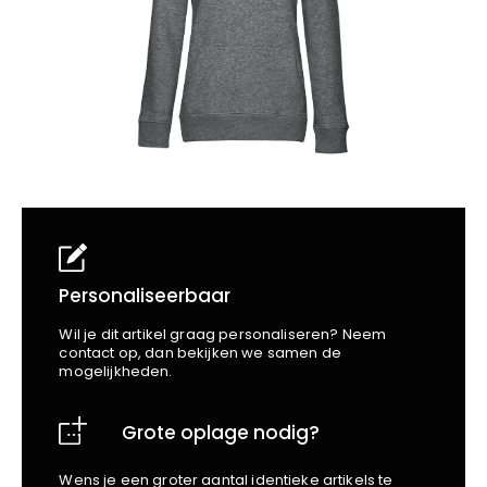
School
Business
Wellness
Kapper
Bata
Beechfield
Blakläder
Claude
Craft
CrossHatch
Designed To Work
Diadora
Dunlop
Edge Safety
Personaliseerbaar
Haix
Wil je dit artikel graag personaliseren? Neem
Harvest
contact op, dan bekijken we samen de
mogelijkheden.
Heckel
Honeywell
Grote oplage nodig?
Hydrowear
Jassz
Wens je een groter aantal identieke artikels te