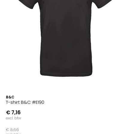
B&C
T-shirt B&C #E190
€ 7,16
excl. btw
€ 8,66