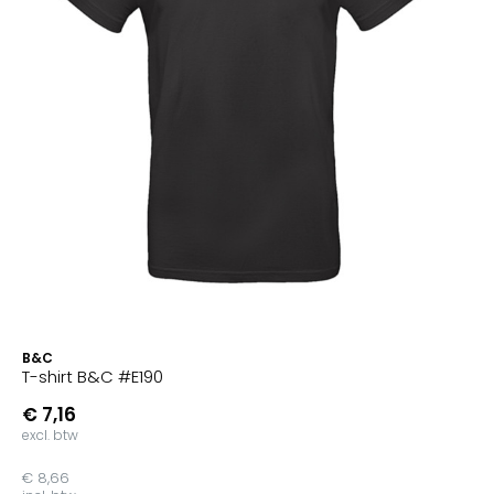
B&C
T-shirt B&C #E190
€ 7,16
excl. btw
€ 8,66