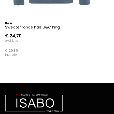
B&C
Sweater ronde hals B&C King
€ 24,70
excl. btw
€ 29,89
incl. btw