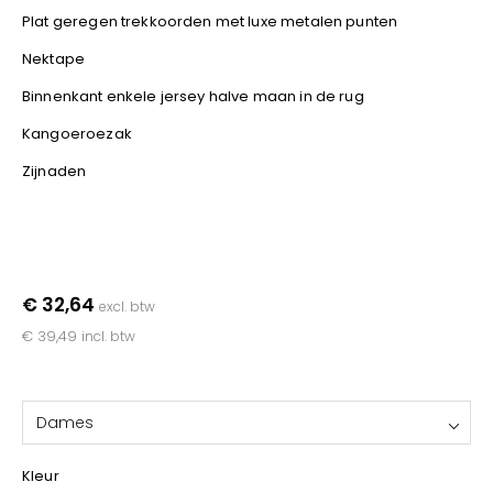
YOKO
Plat geregen trekkoorden met luxe metalen punten
Nektape
Binnenkant enkele jersey halve maan in de rug
Kangoeroezak
Zijnaden
€ 32,64
excl. btw
€ 39,49
incl. btw
Dames
Kleur