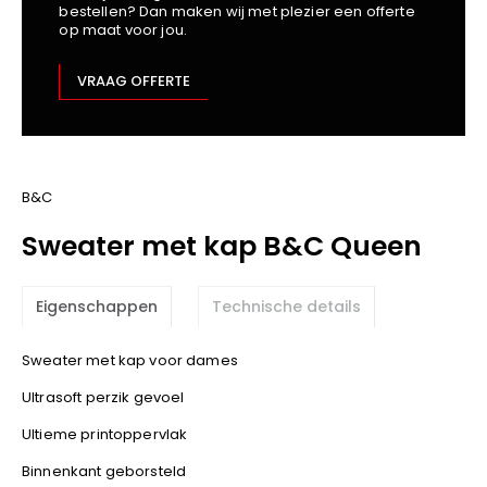
bestellen? Dan maken wij met plezier een offerte
Kariban
op maat voor jou.
Lemaitre
M-Safe
VRAAG OFFERTE
OXXA
Premier
Printer
ProAct
B&C
Projob
Sweater met kap B&C Queen
Promodoro
Result
Eigenschappen
Technische details
Safety Jogger
Shugon
Sweater met kap voor dames
Sioen
Ultrasoft perzik gevoel
Spiro
Ultieme printoppervlak
Stanley/Stella
TowelCity
Binnenkant geborsteld