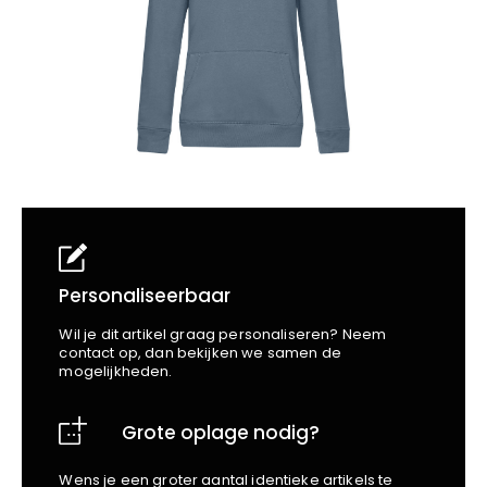
School
Business
Wellness
Kapper
Bata
Beechfield
Blakläder
Claude
Craft
CrossHatch
Designed To Work
Diadora
Dunlop
Edge Safety
Personaliseerbaar
Haix
Wil je dit artikel graag personaliseren? Neem
Harvest
contact op, dan bekijken we samen de
mogelijkheden.
Heckel
Honeywell
Grote oplage nodig?
Hydrowear
Jassz
Wens je een groter aantal identieke artikels te