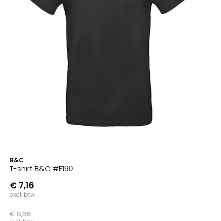
B&C
T-shirt B&C #E190
€ 7,16
excl. btw
€ 8,66