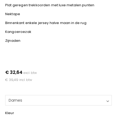
YOKO
Plat geregen trekkoorden met luxe metalen punten
Nektape
Binnenkant enkele jersey halve maan in de rug
Kangoeroezak
Zijnaden
€ 32,64
excl. btw
€ 39,49
incl. btw
Dames
Kleur