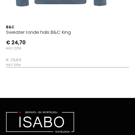
B&C
Sweater ronde hals B&C King
€ 24,70
excl. btw
€ 29,89
incl. btw