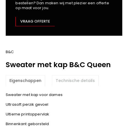
bestellen? Dan maken wij met plezier een offerte
Kariban
op maat voor jou.
Lemaitre
M-Safe
VRAAG OFFERTE
OXXA
Premier
Printer
ProAct
B&C
Projob
Sweater met kap B&C Queen
Promodoro
Result
Eigenschappen
Technische details
Safety Jogger
Shugon
Sweater met kap voor dames
Sioen
Ultrasoft perzik gevoel
Spiro
Ultieme printoppervlak
Stanley/Stella
TowelCity
Binnenkant geborsteld