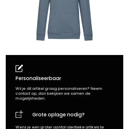
School
Business
Wellness
Kapper
Bata
Beechfield
Blakläder
Claude
Craft
CrossHatch
Designed To Work
Diadora
Dunlop
Edge Safety
Personaliseerbaar
Haix
Wil je dit artikel graag personaliseren? Neem
Harvest
contact op, dan bekijken we samen de
mogelijkheden.
Heckel
Honeywell
Grote oplage nodig?
Hydrowear
Jassz
Wens je een groter aantal identieke artikels te