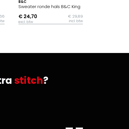
B&C
Sweater ronde hals B&C King
€ 24,70
,66
€ 29,89
btw
incl. btw
excl. btw
tra
stitch
?