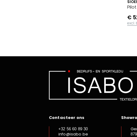
SIOE
Pilo
€ 5
excl.
Contacteer ons
Showr
Ge
+32 56 60 89 30
info@isabo.be
87