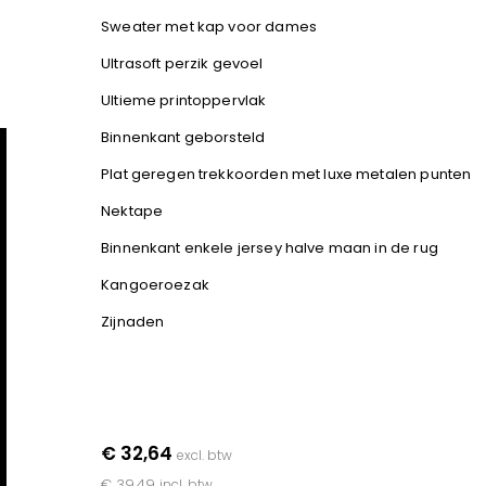
Sweater met kap voor dames
Ultrasoft perzik gevoel
Ultieme printoppervlak
Binnenkant geborsteld
Plat geregen trekkoorden met luxe metalen punten
Nektape
Binnenkant enkele jersey halve maan in de rug
Kangoeroezak
Zijnaden
€ 32,64
excl. btw
€ 39,49
incl. btw