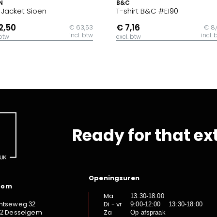
N
B&C
t Jacket Sioen
T-shirt B&C #E190
2,50
€ 7,16
€ 63,53
€ 8
incl. btw
incl. 
 btw
excl. btw
Ready for that ex
Openingsuren
oom
Ma
13:30-18:00
ntseweg
Di - vr
32
9:00-12:00 13:30-18:00
Desselgem
Za
92
Op afspraak