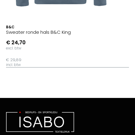
B&C
Sweater ronde hals B&C King
€ 24,70
excl. btw
€ 29,89
incl. btw