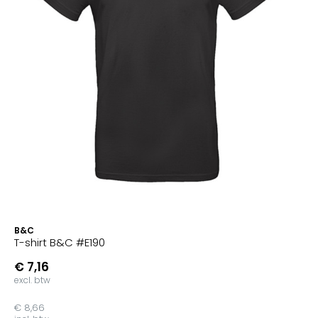
B&C
T-shirt B&C #E190
€ 7,16
excl. btw
€ 8,66