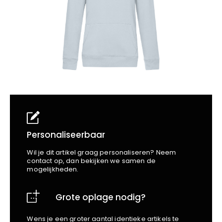
School
Business
Wellness
Kapper
Bata
Beechfield
Blakläder
Claude
Craft
CrossHatch
Designed To Work
Diadora
Dunlop
Edge Safety
Personaliseerbaar
Haix
Wil je dit artikel graag personaliseren? Neem
Harvest
contact op, dan bekijken we samen de
mogelijkheden.
Heckel
Honeywell
Grote oplage nodig?
Hydrowear
Jassz
Wens je een groter aantal identieke artikels te