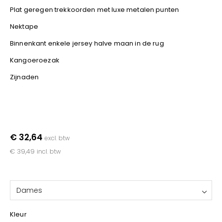
YOKO
Plat geregen trekkoorden met luxe metalen punten
Nektape
Binnenkant enkele jersey halve maan in de rug
Kangoeroezak
Zijnaden
€ 32,64
excl. btw
€ 39,49
incl. btw
Dames
Kleur