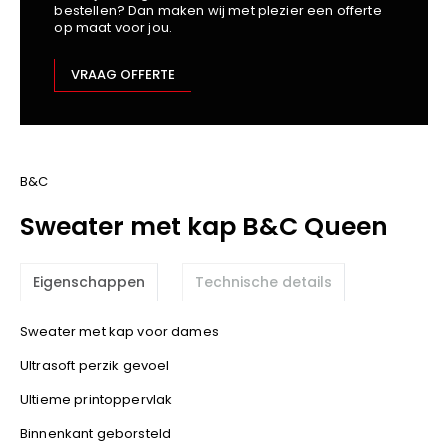
bestellen? Dan maken wij met plezier een offerte
Kariban
op maat voor jou.
Lemaitre
M-Safe
VRAAG OFFERTE
OXXA
Premier
Printer
ProAct
B&C
Projob
Sweater met kap B&C Queen
Promodoro
Result
Eigenschappen
Technische details
Safety Jogger
Shugon
Sweater met kap voor dames
Sioen
Ultrasoft perzik gevoel
Spiro
Ultieme printoppervlak
Stanley/Stella
TowelCity
Binnenkant geborsteld