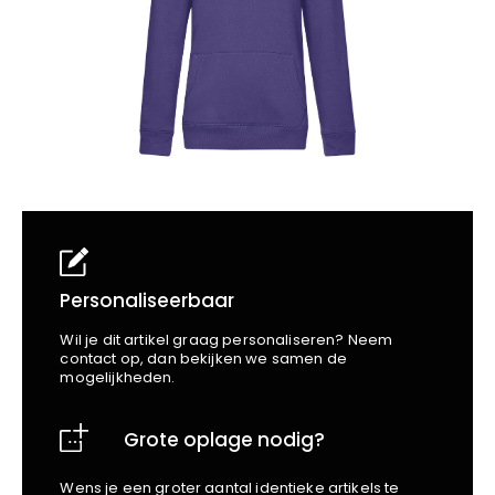
School
Business
Wellness
Kapper
Bata
Beechfield
Blakläder
Claude
Craft
CrossHatch
Designed To Work
Diadora
Dunlop
Edge Safety
Personaliseerbaar
Haix
Wil je dit artikel graag personaliseren? Neem
Harvest
contact op, dan bekijken we samen de
mogelijkheden.
Heckel
Honeywell
Grote oplage nodig?
Hydrowear
Jassz
Wens je een groter aantal identieke artikels te