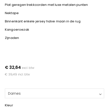
YOKO
Plat geregen trekkoorden met luxe metalen punten
Nektape
Binnenkant enkele jersey halve maan in de rug
Kangoeroezak
Zijnaden
€ 32,64
excl. btw
€ 39,49
incl. btw
Dames
Kleur