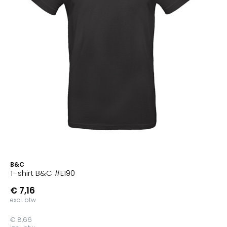
B&C
T-shirt B&C #E190
€ 7,16
excl. btw
€ 8,66