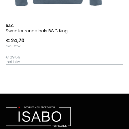
B&C
Sweater ronde hals B&C King
€ 24,70
excl. btw
€ 29,89
incl. btw