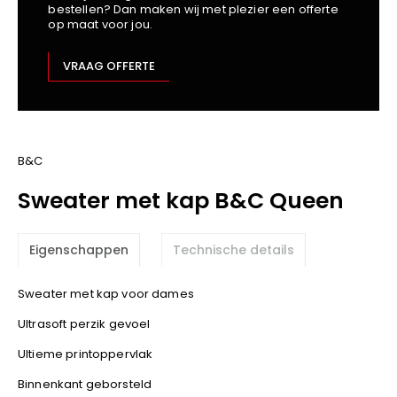
bestellen? Dan maken wij met plezier een offerte
Kariban
op maat voor jou.
Lemaitre
M-Safe
VRAAG OFFERTE
OXXA
Premier
Printer
ProAct
B&C
Projob
Sweater met kap B&C Queen
Promodoro
Result
Eigenschappen
Technische details
Safety Jogger
Shugon
Sweater met kap voor dames
Sioen
Ultrasoft perzik gevoel
Spiro
Ultieme printoppervlak
Stanley/Stella
TowelCity
Binnenkant geborsteld