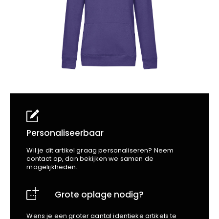
School
Business
Wellness
Kapper
Bata
Beechfield
Blakläder
Claude
Craft
CrossHatch
Designed To Work
Diadora
Dunlop
Edge Safety
Personaliseerbaar
Haix
Wil je dit artikel graag personaliseren? Neem
Harvest
contact op, dan bekijken we samen de
mogelijkheden.
Heckel
Honeywell
Grote oplage nodig?
Hydrowear
Jassz
Wens je een groter aantal identieke artikels te