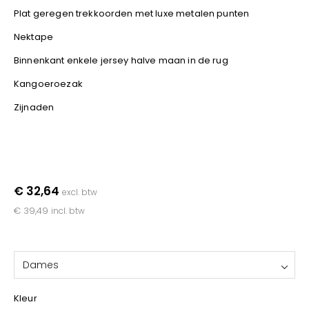
YOKO
Plat geregen trekkoorden met luxe metalen punten
Nektape
Binnenkant enkele jersey halve maan in de rug
Kangoeroezak
Zijnaden
€ 32,64
excl. btw
€ 39,49
incl. btw
Dames
Kleur