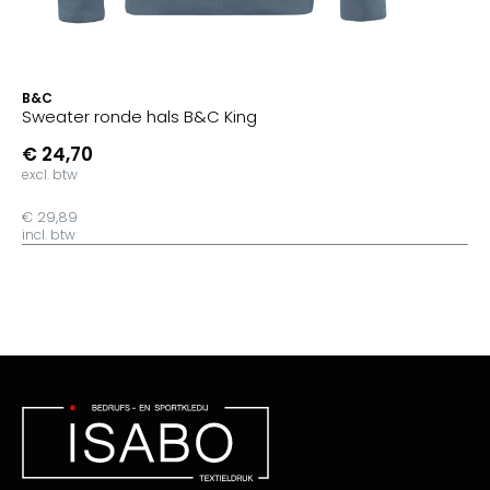
B&C
Sweater ronde hals B&C King
€ 24,70
excl. btw
€ 29,89
incl. btw