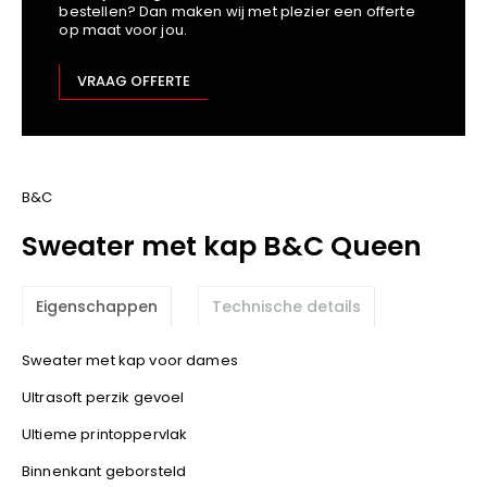
bestellen? Dan maken wij met plezier een offerte
Kariban
op maat voor jou.
Lemaitre
M-Safe
VRAAG OFFERTE
OXXA
Premier
Printer
ProAct
B&C
Projob
Sweater met kap B&C Queen
Promodoro
Result
Eigenschappen
Technische details
Safety Jogger
Shugon
Sweater met kap voor dames
Sioen
Ultrasoft perzik gevoel
Spiro
Ultieme printoppervlak
Stanley/Stella
TowelCity
Binnenkant geborsteld