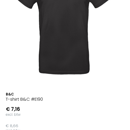
B&C
T-shirt B&C #E190
€ 7,16
excl. btw
€ 8,66