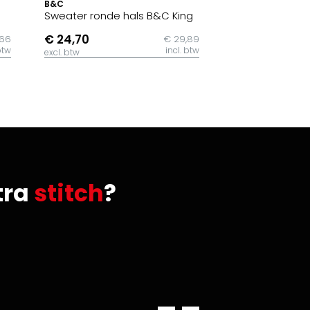
B&C
Sweater ronde hals B&C King
€ 24,70
,66
€ 29,89
btw
incl. btw
excl. btw
tra
stitch
?