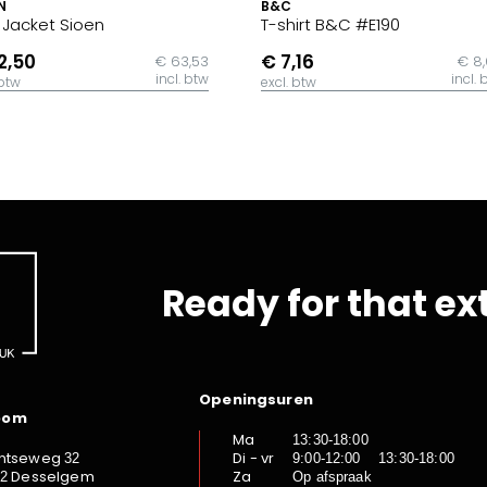
N
B&C
t Jacket Sioen
T-shirt B&C #E190
2,50
€ 7,16
€ 63,53
€ 8
incl. btw
incl. 
 btw
excl. btw
Ready for that ex
Openingsuren
oom
Ma
13:30-18:00
ntseweg
Di - vr
32
9:00-12:00 13:30-18:00
Desselgem
Za
92
Op afspraak