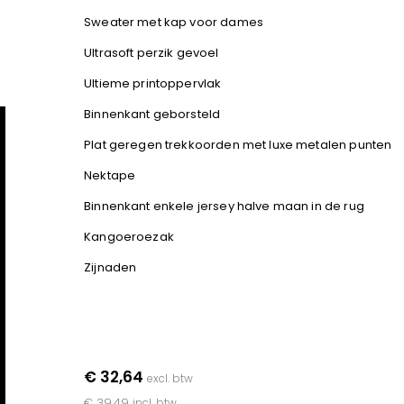
Sweater met kap voor dames
Ultrasoft perzik gevoel
Ultieme printoppervlak
Binnenkant geborsteld
Plat geregen trekkoorden met luxe metalen punten
Nektape
Binnenkant enkele jersey halve maan in de rug
Kangoeroezak
Zijnaden
€ 32,64
excl. btw
€ 39,49
incl. btw