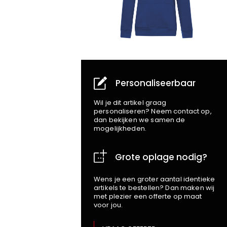
Personaliseerbaar
Wil je dit artikel graag
personaliseren? Neem contact op,
dan bekijken we samen de
mogelijkheden.
Grote oplage nodig?
Wens je een groter aantal identieke
artikels te bestellen? Dan maken wij
met plezier een offerte op maat
voor jou.