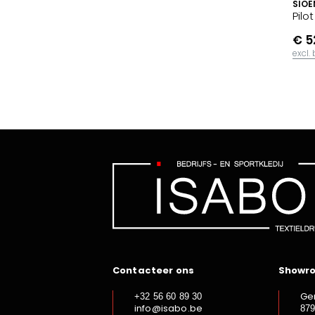
SIOE
Pilo
€ 5
excl.
Contacteer ons
Showr
Ge
+32 56 60 89 30
info@isabo.be
87