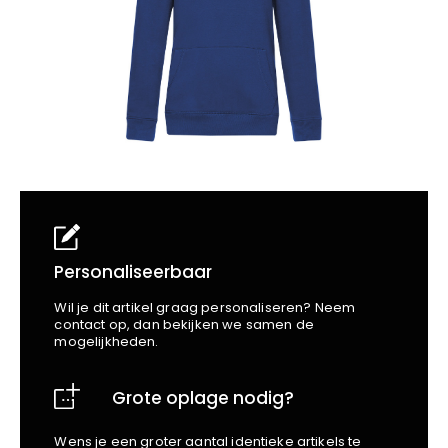
School
Business
Wellness
Kapper
Bata
Beechfield
Blakläder
Claude
Craft
CrossHatch
Designed To Work
Diadora
Dunlop
Edge Safety
Personaliseerbaar
Haix
Wil je dit artikel graag personaliseren? Neem
Harvest
contact op, dan bekijken we samen de
mogelijkheden.
Heckel
Honeywell
Grote oplage nodig?
Hydrowear
Jassz
Wens je een groter aantal identieke artikels te