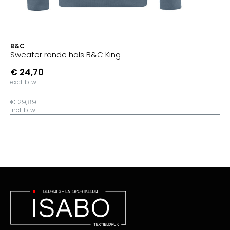
B&C
Sweater ronde hals B&C King
€ 24,70
excl. btw
€ 29,89
incl. btw