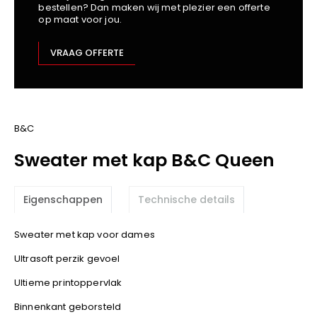
bestellen? Dan maken wij met plezier een offerte
Kariban
op maat voor jou.
Lemaitre
M-Safe
VRAAG OFFERTE
OXXA
Premier
Printer
ProAct
B&C
Projob
Sweater met kap B&C Queen
Promodoro
Result
Eigenschappen
Technische details
Safety Jogger
Shugon
Sweater met kap voor dames
Sioen
Ultrasoft perzik gevoel
Spiro
Ultieme printoppervlak
Stanley/Stella
TowelCity
Binnenkant geborsteld