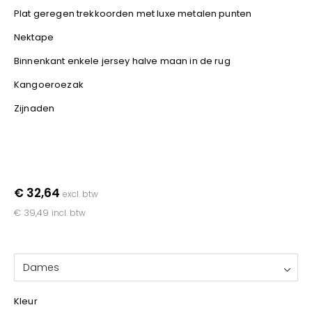
YOKO
Plat geregen trekkoorden met luxe metalen punten
Nektape
Binnenkant enkele jersey halve maan in de rug
Kangoeroezak
Zijnaden
€ 32,64
excl. btw
€ 39,49
incl. btw
Dames
Kleur