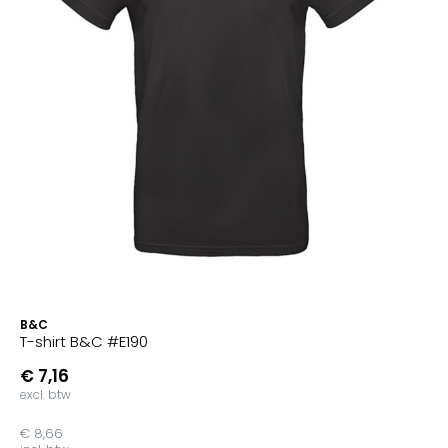
B&C
T-shirt B&C #E190
€ 7,16
excl. btw
€ 8,66