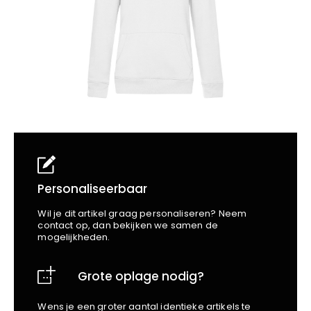
School
Business
Wellness
Kapper
Bata
Beechfield
Blakläder
Claude
Craft
CrossHatch
Designed To Work
Diadora
Dunlop
Edge Safety
Personaliseerbaar
Haix
Wil je dit artikel graag personaliseren? Neem
Harvest
contact op, dan bekijken we samen de
mogelijkheden.
Heckel
Honeywell
Grote oplage nodig?
Hydrowear
Jassz
Wens je een groter aantal identieke artikels te