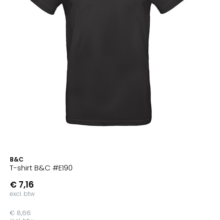
B&C
T-shirt B&C #E190
€ 7,16
excl. btw
€ 8,66