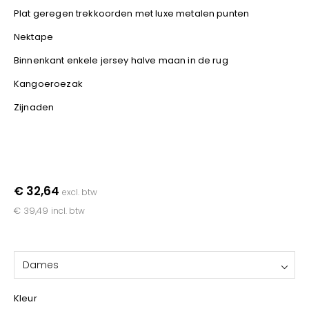
YOKO
Plat geregen trekkoorden met luxe metalen punten
Nektape
Binnenkant enkele jersey halve maan in de rug
Kangoeroezak
Zijnaden
€ 32,64
excl. btw
€ 39,49
incl. btw
Dames
Kleur