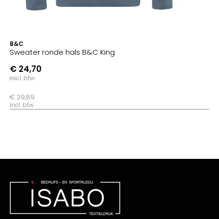
B&C
Sweater ronde hals B&C King
€ 24,70
excl. btw
€ 29,89
incl. btw