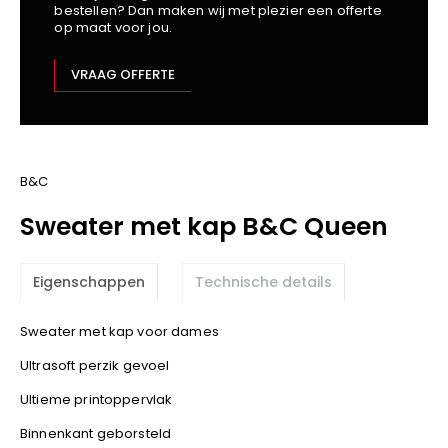
bestellen? Dan maken wij met plezier een offerte
Kariban
op maat voor jou.
Lemaitre
M-Safe
VRAAG OFFERTE
OXXA
Premier
Printer
ProAct
B&C
Projob
Sweater met kap B&C Queen
Promodoro
Result
Eigenschappen
Technische details
Safety Jogger
Shugon
Sweater met kap voor dames
Sioen
Ultrasoft perzik gevoel
Spiro
Ultieme printoppervlak
Stanley/Stella
TowelCity
Binnenkant geborsteld