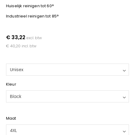
YOKO
Huiselijk reinigen tot 60°
Industrieel reinigen tot 85°
€ 33,22
excl. btw
€ 40,20
incl. btw
Unisex
Kleur
Black
Maat
4XL