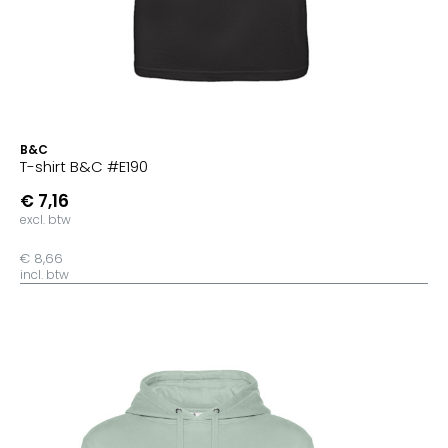
B&C
T-shirt B&C #E190
€ 7,16
excl. btw
€ 8,66
incl. btw