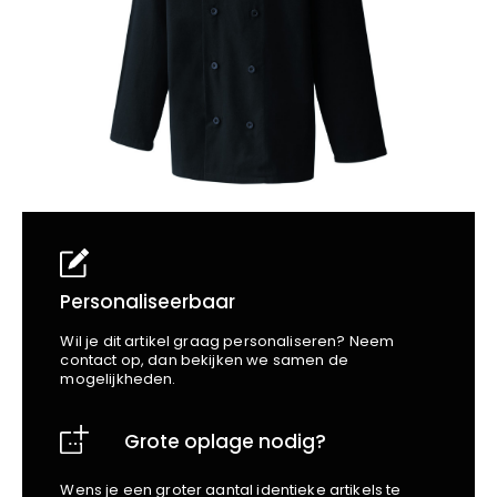
School
Business
Wellness
Kapper
Bata
Beechfield
Blakläder
Claude
Craft
CrossHatch
Designed To Work
Diadora
Dunlop
Edge Safety
Personaliseerbaar
Haix
Wil je dit artikel graag personaliseren? Neem
Harvest
contact op, dan bekijken we samen de
mogelijkheden.
Heckel
Honeywell
Grote oplage nodig?
Hydrowear
Jassz
Wens je een groter aantal identieke artikels te