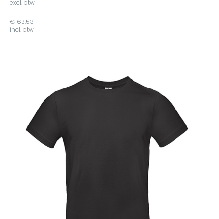
excl. btw
€ 63,53
incl. btw