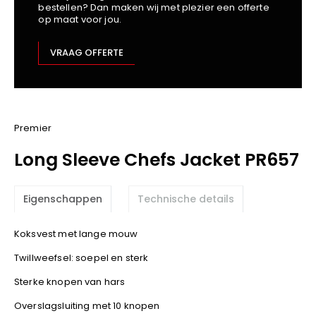
bestellen? Dan maken wij met plezier een offerte
Kariban
op maat voor jou.
Lemaitre
M-Safe
VRAAG OFFERTE
OXXA
Premier
Printer
ProAct
Premier
Projob
Long Sleeve Chefs Jacket PR657
Promodoro
Result
Eigenschappen
Technische details
Safety Jogger
Shugon
Koksvest met lange mouw
Sioen
Twillweefsel: soepel en sterk
Spiro
Sterke knopen van hars
Stanley/Stella
TowelCity
Overslagsluiting met 10 knopen