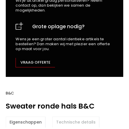
Wil je dit artikel graag personaliseren? Neem
School
Business
Wellness
Kapper
contact op, dan bekijken we samen de
Bata
mogelijkheden.
Beechfield
Blakläder
Grote oplage nodig?
Claude
Craft
Wens je een groter aantal identieke artikels te
bestellen? Dan maken wij met plezier een offerte
CrossHatch
op maat voor jou.
Designed To Work
Diadora
VRAAG OFFERTE
Dunlop
Edge Safety
Haix
Harvest
B&C
Heckel
Sweater ronde hals B&C
Honeywell
Hydrowear
Eigenschappen
Technische details
Jassz