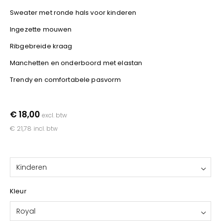
Kariban
Sweater met ronde hals voor kinderen
Lemaitre
Ingezette mouwen
M-Safe
Ribgebreide kraag
OXXA
Premier
Manchetten en onderboord met elastan
Printer
Trendy en comfortabele pasvorm
ProAct
Projob
€ 18,00
excl. btw
Promodoro
€ 21,78
incl. btw
Result
Safety Jogger
Shugon
Kinderen
Sioen
Spiro
Kleur
Stanley/Stella
Royal
TowelCity