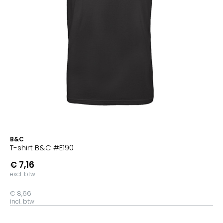
B&C
T-shirt B&C #E190
€ 7,16
excl. btw
€ 8,66
incl. btw