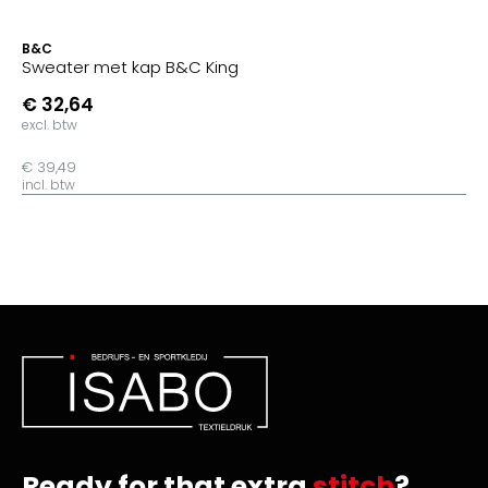
B&C
Sweater met kap B&C King
€ 32,64
excl. btw
€ 39,49
incl. btw
Ready for that extra
stitch
?