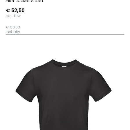
Pilot Jacket Sioen
€ 52,50
excl. btw
€ 63,53
incl. btw