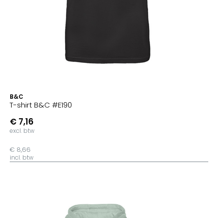
B&C
T-shirt B&C #E190
€ 7,16
excl. btw
€ 8,66
incl. btw