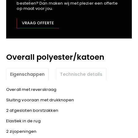
bestellen? Dan maken wij met plezier een offerte
Kariban
op maat voor jou.
Lemaitre
M-Safe
VRAAG OFFERTE
OXXA
Premier
Printer
Overall polyester/katoen
ProAct
Projob
Promodoro
Eigenschappen
Technische details
Result
Safety Jogger
Overall met reverskraag
Shugon
Sluiting vooraan met drukknopen
Sioen
2 afgesloten borstzakken
Spiro
Elastiek in de rug
Stanley/Stella
2 zijopeningen
TowelCity