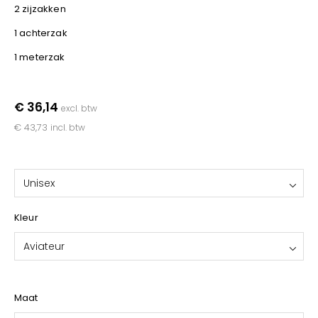
YOKO
2 zijzakken
1 achterzak
1 meterzak
€ 36,14
excl. btw
€ 43,73
incl. btw
Unisex
Kleur
Aviateur
Maat