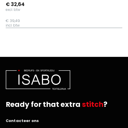
€ 32,64
excl. btw
€ 39,49
incl. btw
Ready for that extra
stitch
?
Contacteer ons