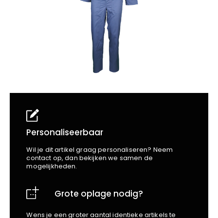
School
Business
Wellness
Kapper
Bata
Beechfield
Blakläder
Claude
Craft
CrossHatch
Designed To Work
Diadora
Dunlop
Edge Safety
Personaliseerbaar
Haix
Wil je dit artikel graag personaliseren? Neem
Harvest
contact op, dan bekijken we samen de
mogelijkheden.
Heckel
Honeywell
Grote oplage nodig?
Hydrowear
Jassz
Wens je een groter aantal identieke artikels te