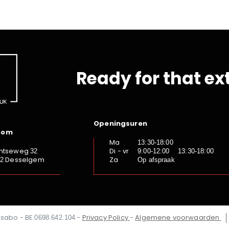
Ready for that ex
Openingsuren
oom
Ma
13:30-18:00
ntseweg
Di - vr
32
9:00-12:00 13:30-18:00
Desselgem
Za
92
Op afspraak
Isabo - BE.
-
Privacy Policy
-
Algemene voorwaarden
0698.642.104