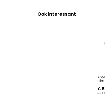
Ook interessant
SIOE
Pilo
€ 5
excl.