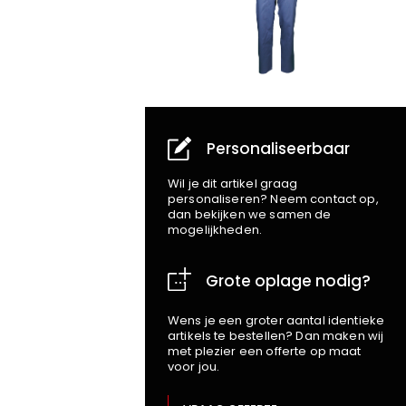
Personaliseerbaar
Wil je dit artikel graag
personaliseren? Neem contact op,
dan bekijken we samen de
mogelijkheden.
Grote oplage nodig?
Wens je een groter aantal identieke
artikels te bestellen? Dan maken wij
met plezier een offerte op maat
voor jou.