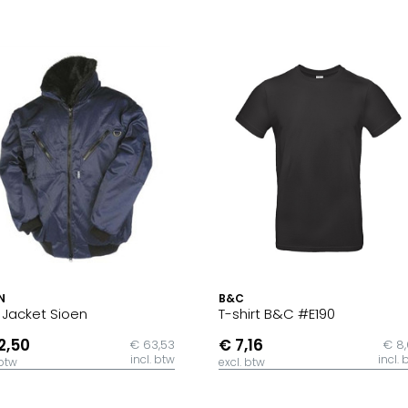
N
B&C
t Jacket Sioen
T-shirt B&C #E190
2,50
€ 7,16
€ 63,53
€ 8
incl. btw
incl. 
 btw
excl. btw