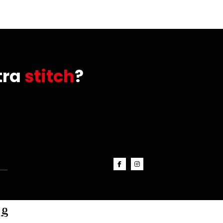
tra
stitch
?