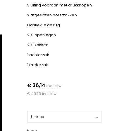
Sluiting vooraan met drukknopen
2 afgesloten borstzakken
Elastiek in de rug
2 zijopeningen
2 zijzakken
1 achterzak
1 meterzak
€ 36,14
excl. btw
€ 43,73
incl. btw
Unisex
Kleur