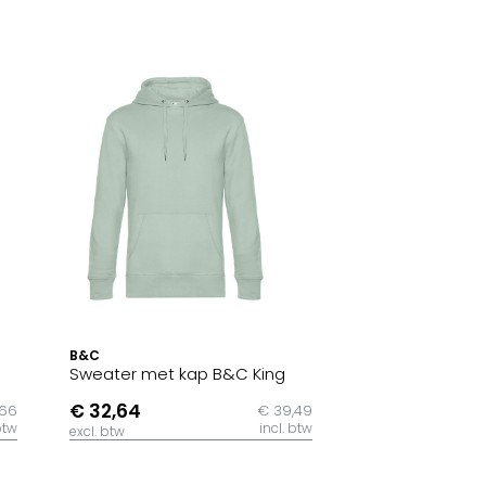
B&C
Sweater met kap B&C King
€ 32,64
,66
€ 39,49
btw
incl. btw
excl. btw