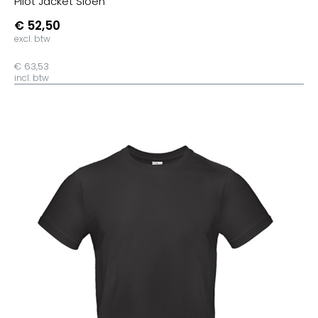
Pilot Jacket Sioen
€ 52,50
excl. btw
€ 63,53
incl. btw