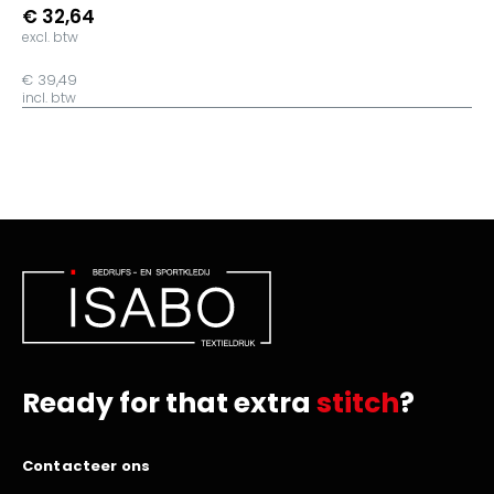
€ 32,64
excl. btw
€ 39,49
incl. btw
Ready for that extra
stitch
?
Contacteer ons