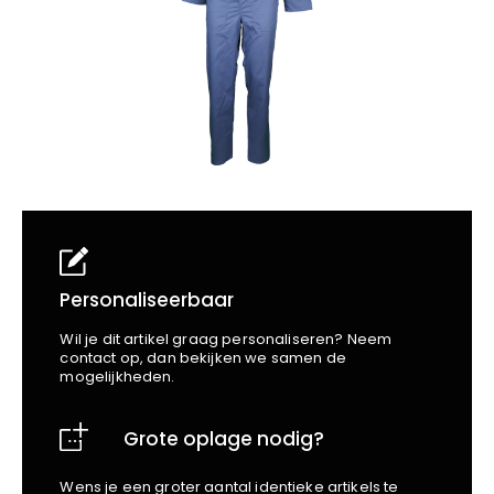
School
Business
Wellness
Kapper
Bata
Beechfield
Blakläder
Claude
Craft
CrossHatch
Designed To Work
Diadora
Dunlop
Edge Safety
Personaliseerbaar
Haix
Wil je dit artikel graag personaliseren? Neem
Harvest
contact op, dan bekijken we samen de
mogelijkheden.
Heckel
Honeywell
Grote oplage nodig?
Hydrowear
Jassz
Wens je een groter aantal identieke artikels te