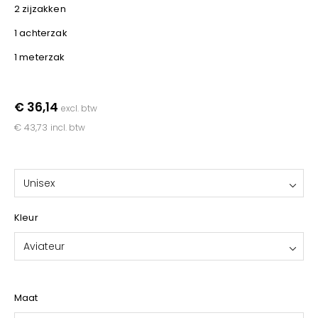
YOKO
2 zijzakken
1 achterzak
1 meterzak
€ 36,14
excl. btw
€ 43,73
incl. btw
Unisex
Kleur
Aviateur
Maat