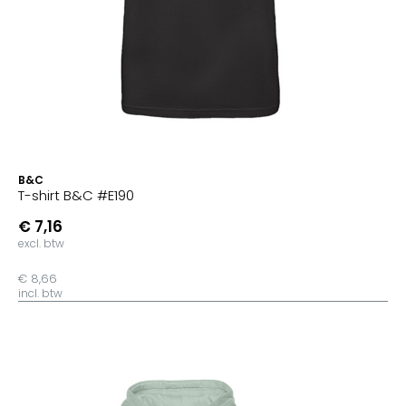
B&C
T-shirt B&C #E190
€ 7,16
excl. btw
€ 8,66
incl. btw