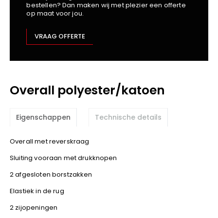
bestellen? Dan maken wij met plezier een offerte
Kariban
op maat voor jou.
Lemaitre
M-Safe
VRAAG OFFERTE
OXXA
Premier
Printer
Overall polyester/katoen
ProAct
Projob
Promodoro
Eigenschappen
Technische details
Result
Safety Jogger
Overall met reverskraag
Shugon
Sluiting vooraan met drukknopen
Sioen
2 afgesloten borstzakken
Spiro
Elastiek in de rug
Stanley/Stella
2 zijopeningen
TowelCity