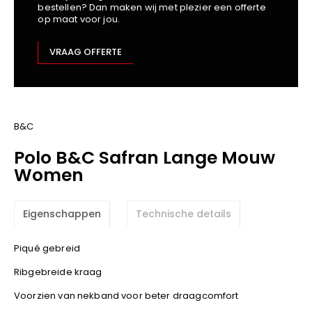
bestellen? Dan maken wij met plezier een offerte
Kariban
op maat voor jou.
Lemaitre
M-Safe
VRAAG OFFERTE
OXXA
Premier
Printer
ProAct
B&C
Projob
Polo B&C Safran Lange Mouw
Promodoro
Women
Result
Safety Jogger
Eigenschappen
Technische details
Shugon
Sioen
Piqué gebreid
Spiro
Ribgebreide kraag
Stanley/Stella
Voorzien van nekband voor beter draagcomfort
TowelCity