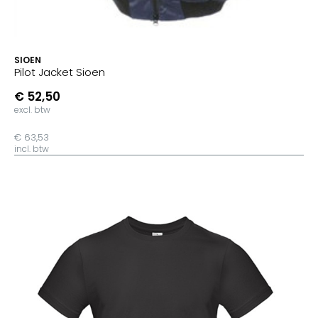
SIOEN
Pilot Jacket Sioen
€ 52,50
excl. btw
€ 63,53
incl. btw