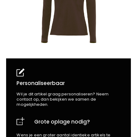
School
Business
Wellness
Kapper
Bata
Beechfield
Blakläder
Claude
Craft
CrossHatch
Designed To Work
Diadora
Dunlop
Edge Safety
Personaliseerbaar
Haix
Wil je dit artikel graag personaliseren? Neem
Harvest
contact op, dan bekijken we samen de
mogelijkheden.
Heckel
Honeywell
Grote oplage nodig?
Hydrowear
Jassz
Wens je een groter aantal identieke artikels te