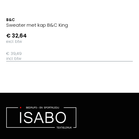
B&C
Sweater met kap B&C King
€ 32,64
excl. btw
€ 39,49
incl. btw