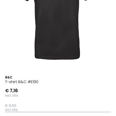
B&C
T-shirt B&C #E190
€ 7,16
excl. btw
€ 8,66
incl. btw