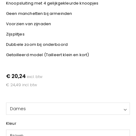
YOKO
Knoopsluiting met 4 gelijkgekleurde knoopjes
Geen manchetten bij armeinden
Voorzien van zijnaden
Zijsplitjes
Dubbele zoom bij onderboord
Getailleerd model (Tailleert klein en kort)
€ 20,24
excl. btw
€ 24,49
incl. btw
Dames
Kleur
Brown