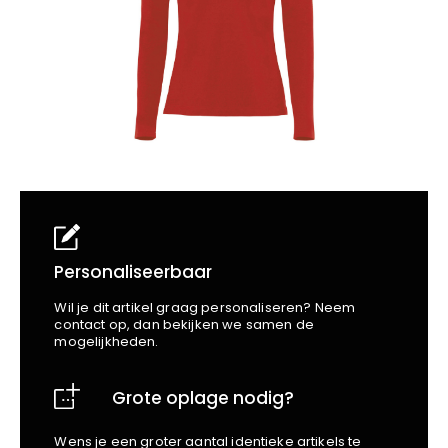
School
Business
Wellness
Kapper
Bata
Beechfield
Blakläder
Claude
Craft
CrossHatch
Designed To Work
Diadora
Dunlop
Edge Safety
Personaliseerbaar
Haix
Wil je dit artikel graag personaliseren? Neem
Harvest
contact op, dan bekijken we samen de
mogelijkheden.
Heckel
Honeywell
Grote oplage nodig?
Hydrowear
Jassz
Wens je een groter aantal identieke artikels te