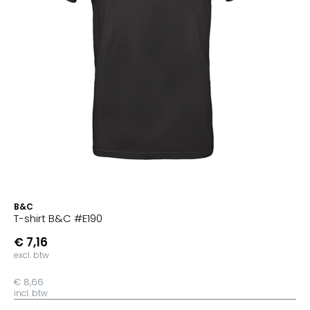
B&C
T-shirt B&C #E190
€ 7,16
excl. btw
€ 8,66
incl. btw