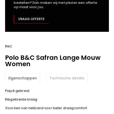
bestellen? Dan maken wij met plezier een offerte
Kariban
op maat voor jou.
Lemaitre
M-Safe
VRAAG OFFERTE
OXXA
Premier
Printer
ProAct
B&C
Projob
Polo B&C Safran Lange Mouw
Promodoro
Women
Result
Safety Jogger
Eigenschappen
Technische details
Shugon
Sioen
Piqué gebreid
Spiro
Ribgebreide kraag
Stanley/Stella
Voorzien van nekband voor beter draagcomfort
TowelCity