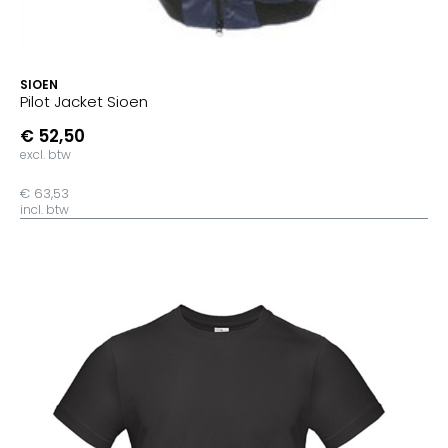
SIOEN
Pilot Jacket Sioen
€ 52,50
excl. btw
€ 63,53
incl. btw