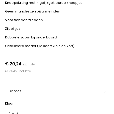
YOKO
Knoopsluiting met 4 gelijkgekleurde knoopjes
Geen manchetten bij armeinden
Voorzien van zijnaden
Zijsplitjes
Dubbele zoom bij onderboord
Getailleerd model (Tailleert klein en kort)
€ 20,24
excl. btw
€ 24,49
incl. btw
Dames
Kleur
Rood