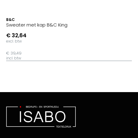
B&C
Sweater met kap B&C King
€ 32,64
excl. btw
€ 39,49
incl. btw