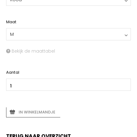
Maat
M
Bekijk de maattabel
Aantal
IN WINKELMANDJE
TERUG NAAR OVERZICHT