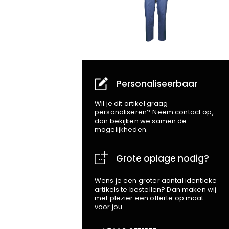
Personaliseerbaar
Wil je dit artikel graag
personaliseren? Neem contact op,
dan bekijken we samen de
mogelijkheden.
Grote oplage nodig?
Wens je een groter aantal identieke
artikels te bestellen? Dan maken wij
met plezier een offerte op maat
voor jou.