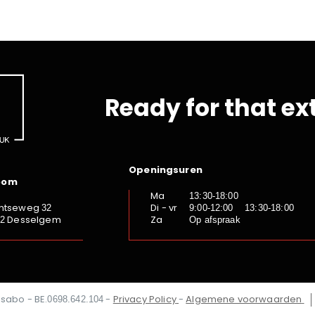
Ready for that ex
Openingsuren
oom
Ma
13:30-18:00
ntseweg
Di - vr
32
9:00-12:00 13:30-18:00
Desselgem
Za
92
Op afspraak
Isabo - BE.
-
Privacy Policy
-
Algemene voorwaarden
0698.642.104