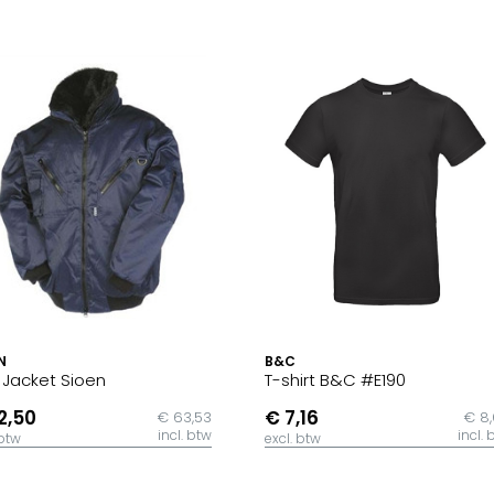
N
B&C
t Jacket Sioen
T-shirt B&C #E190
2,50
€ 7,16
€ 63,53
€ 8
incl. btw
incl. 
 btw
excl. btw