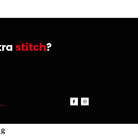
tra
stitch
?