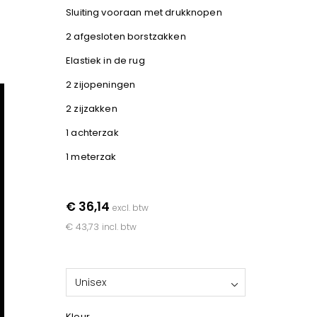
Sluiting vooraan met drukknopen
2 afgesloten borstzakken
Elastiek in de rug
2 zijopeningen
2 zijzakken
1 achterzak
1 meterzak
€ 36,14
excl. btw
€ 43,73
incl. btw
Unisex
Kleur