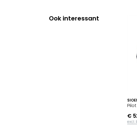
Ook interessant
SIOE
Pilo
€ 5
excl.