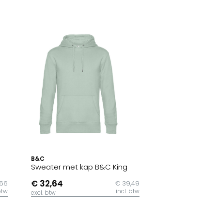
B&C
Sweater met kap B&C King
€ 32,64
,66
€ 39,49
btw
incl. btw
excl. btw