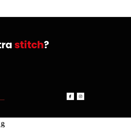
tra
stitch
?