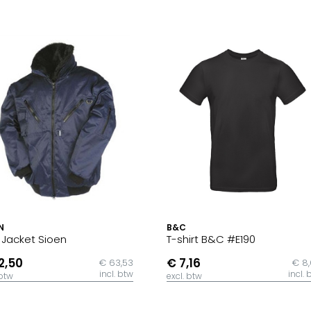
N
B&C
t Jacket Sioen
T-shirt B&C #E190
2,50
€ 7,16
€ 63,53
€ 8
incl. btw
incl. 
 btw
excl. btw