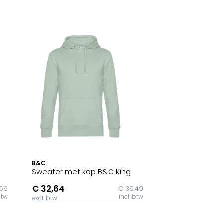
B&C
Sweater met kap B&C King
€ 32,64
,66
€ 39,49
btw
incl. btw
excl. btw