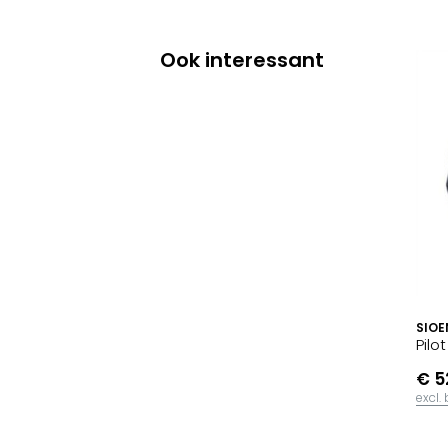
Ook interessant
SIOE
Pilo
€ 5
excl.