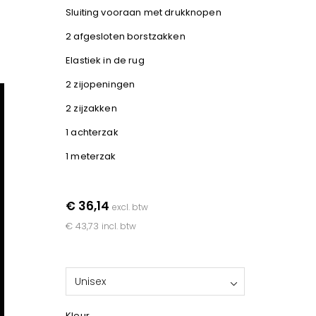
Sluiting vooraan met drukknopen
2 afgesloten borstzakken
Elastiek in de rug
2 zijopeningen
2 zijzakken
1 achterzak
1 meterzak
€ 36,14
excl. btw
€ 43,73
incl. btw
Unisex
Kleur