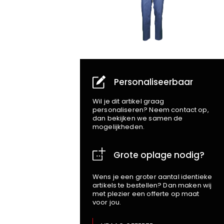
Personaliseerbaar
Wil je dit artikel graag
personaliseren? Neem contact op,
dan bekijken we samen de
mogelijkheden.
Grote oplage nodig?
Wens je een groter aantal identieke
artikels te bestellen? Dan maken wij
met plezier een offerte op maat
voor jou.