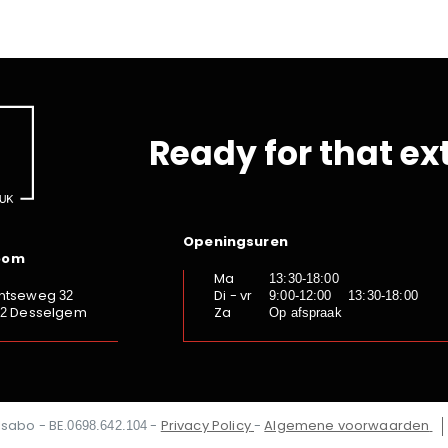
Ready for that ex
Openingsuren
oom
Ma
13:30-18:00
ntseweg
Di - vr
32
9:00-12:00 13:30-18:00
Desselgem
Za
92
Op afspraak
Isabo - BE.
-
Privacy Policy
-
Algemene voorwaarden
0698.642.104