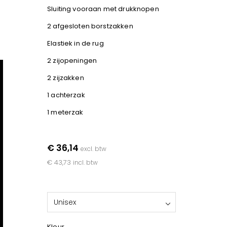
Sluiting vooraan met drukknopen
2 afgesloten borstzakken
Elastiek in de rug
2 zijopeningen
2 zijzakken
1 achterzak
1 meterzak
€ 36,14
excl. btw
€ 43,73
incl. btw
Unisex
Kleur