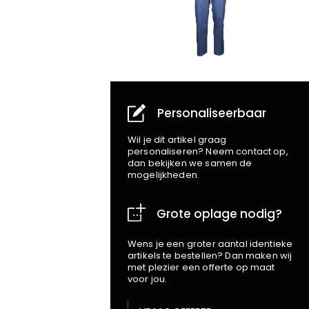
Personaliseerbaar
Wil je dit artikel graag
personaliseren? Neem contact op,
dan bekijken we samen de
mogelijkheden.
Grote oplage nodig?
Wens je een groter aantal identieke
artikels te bestellen? Dan maken wij
met plezier een offerte op maat
voor jou.