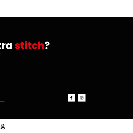
tra
stitch
?