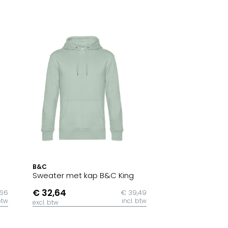
B&C
Sweater met kap B&C King
€ 32,64
,66
€ 39,49
btw
incl. btw
excl. btw