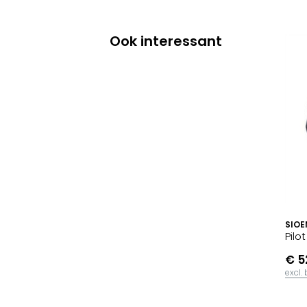
Ook interessant
SIOE
Pilo
€ 5
excl.