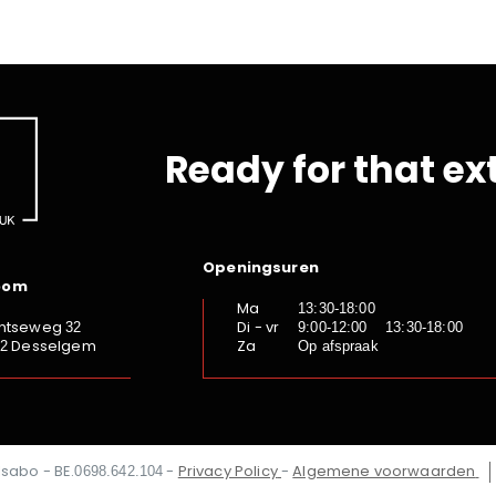
Ready for that ex
Openingsuren
oom
Ma
13:30-18:00
ntseweg
Di - vr
32
9:00-12:00 13:30-18:00
Desselgem
Za
92
Op afspraak
Isabo - BE.
-
Privacy Policy
-
Algemene voorwaarden
0698.642.104