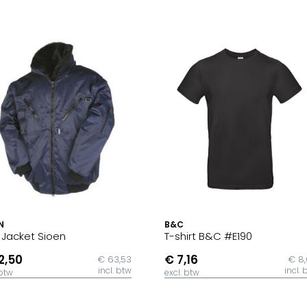
N
B&C
t Jacket Sioen
T-shirt B&C #E190
2,50
€ 7,16
€ 63,53
€ 8
incl. btw
incl. 
 btw
excl. btw