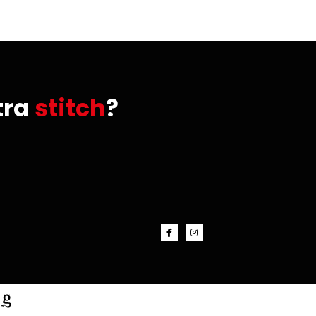
tra
stitch
?