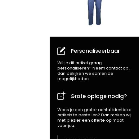
Personaliseerbaar
Wil je dit artikel graag
personaliseren? Neem contact op,
dan bekijken we samen de
mogelijkheden.
Grote oplage nodig?
Wens je een groter aantal identieke
artikels te bestellen? Dan maken wij
met plezier een offerte op maat
voor jou.