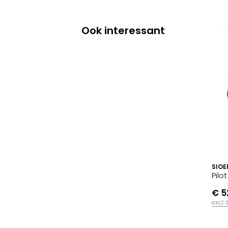
Ook interessant
SIOE
Pilo
€ 5
excl.