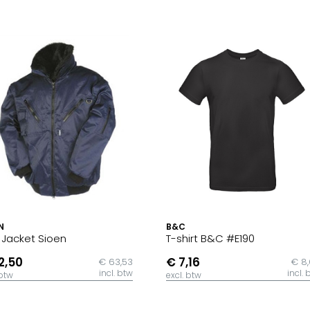
N
B&C
t Jacket Sioen
T-shirt B&C #E190
2,50
€ 7,16
€ 63,53
€ 8
incl. btw
incl. 
 btw
excl. btw