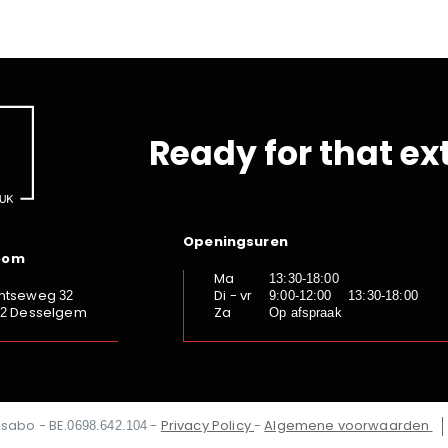
Ready for that ex
Openingsuren
oom
Ma
13:30-18:00
ntseweg
Di - vr
32
9:00-12:00 13:30-18:00
Desselgem
Za
92
Op afspraak
Isabo - BE.
-
Privacy Policy
-
Algemene voorwaarden
0698.642.104