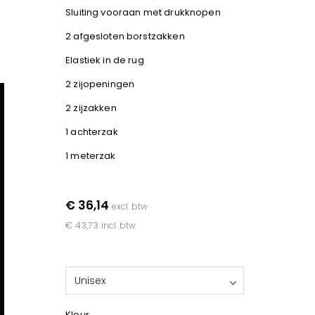
Sluiting vooraan met drukknopen
2 afgesloten borstzakken
Elastiek in de rug
2 zijopeningen
2 zijzakken
1 achterzak
1 meterzak
€ 36,14
excl. btw
€ 43,73
incl. btw
Unisex
Kleur