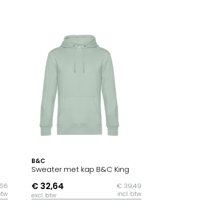
B&C
Sweater met kap B&C King
€ 32,64
,66
€ 39,49
btw
incl. btw
excl. btw