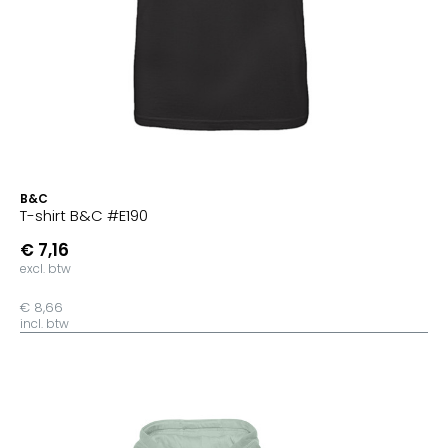
B&C
T-shirt B&C #E190
€ 7,16
excl. btw
€ 8,66
incl. btw