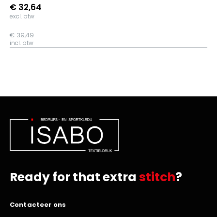
€ 32,64
excl. btw
€ 39,49
incl. btw
Ready for that extra
stitch
?
Contacteer ons