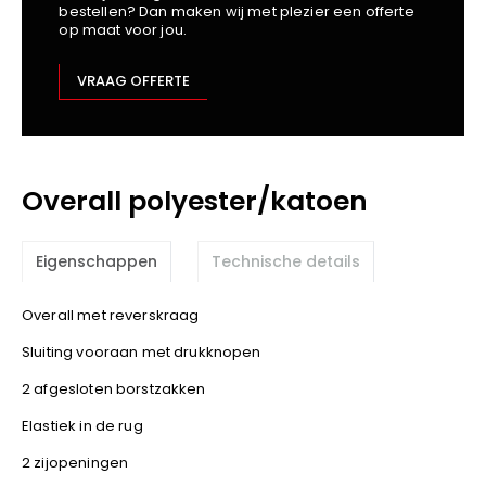
bestellen? Dan maken wij met plezier een offerte
Kariban
op maat voor jou.
Lemaitre
M-Safe
VRAAG OFFERTE
OXXA
Premier
Printer
Overall polyester/katoen
ProAct
Projob
Promodoro
Eigenschappen
Technische details
Result
Safety Jogger
Overall met reverskraag
Shugon
Sluiting vooraan met drukknopen
Sioen
2 afgesloten borstzakken
Spiro
Elastiek in de rug
Stanley/Stella
2 zijopeningen
TowelCity