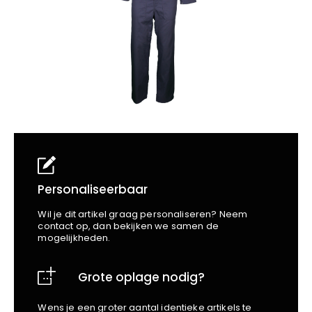
School
Business
Wellness
Kapper
Bata
Beechfield
Blakläder
Claude
Craft
CrossHatch
Designed To Work
Diadora
Dunlop
Edge Safety
Personaliseerbaar
Haix
Wil je dit artikel graag personaliseren? Neem
Harvest
contact op, dan bekijken we samen de
mogelijkheden.
Heckel
Honeywell
Grote oplage nodig?
Hydrowear
Jassz
Wens je een groter aantal identieke artikels te