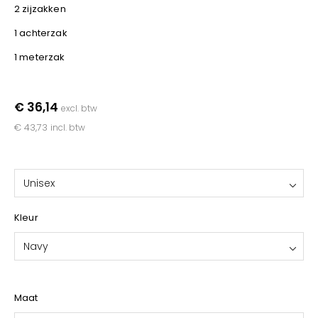
YOKO
2 zijzakken
1 achterzak
1 meterzak
€ 36,14
excl. btw
€ 43,73
incl. btw
Unisex
Kleur
Navy
Maat