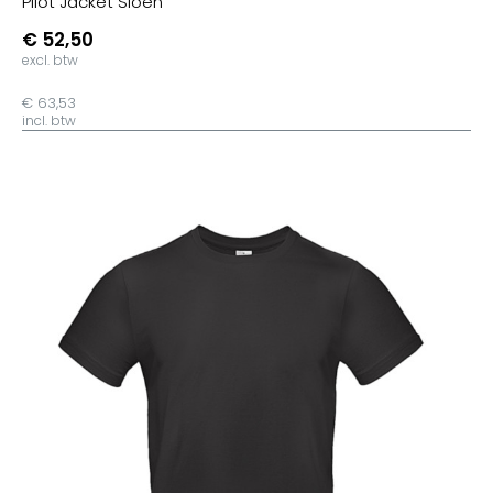
Pilot Jacket Sioen
€ 52,50
excl. btw
€ 63,53
incl. btw