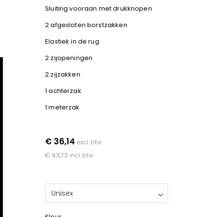
Sluiting vooraan met drukknopen
2 afgesloten borstzakken
Elastiek in de rug
2 zijopeningen
2 zijzakken
1 achterzak
1 meterzak
€ 36,14
excl. btw
€ 43,73
incl. btw
Unisex
Kleur