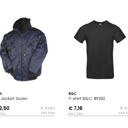
N
B&C
t Jacket Sioen
T-shirt B&C #E190
2,50
€ 7,16
€ 63,53
€ 8
incl. btw
incl. 
 btw
excl. btw