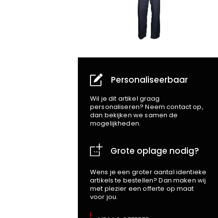
Personaliseerbaar
Wil je dit artikel graag
personaliseren? Neem contact op,
dan bekijken we samen de
mogelijkheden.
Grote oplage nodig?
Wens je een groter aantal identieke
artikels te bestellen? Dan maken wij
met plezier een offerte op maat
voor jou.