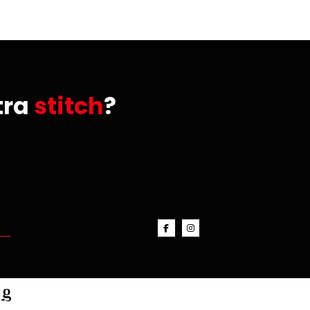
tra
stitch
?