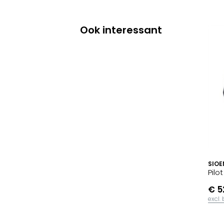
Ook interessant
SIOE
Pilo
€ 5
excl.