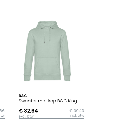
B&C
Sweater met kap B&C King
€ 32,64
,66
€ 39,49
btw
incl. btw
excl. btw