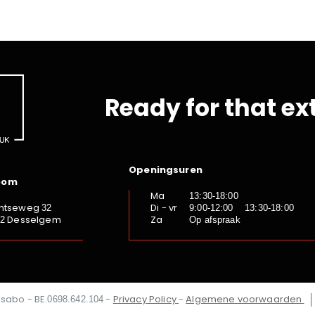
Ready for that ex
Openingsuren
oom
Ma
13:30-18:00
ntseweg
Di - vr
32
9:00-12:00 13:30-18:00
Desselgem
Za
92
Op afspraak
Isabo - BE.
-
Privacy Policy
-
Algemene voorwaarden
0698.642.104