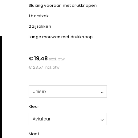
Sluiting vooraan met drukknopen
1 borstzak
2 zijzakken
Lange mouwen met drukknoop
€ 19,48
excl. btw
€ 23,57
incl. btw
Unisex
Kleur
Aviateur
Maat