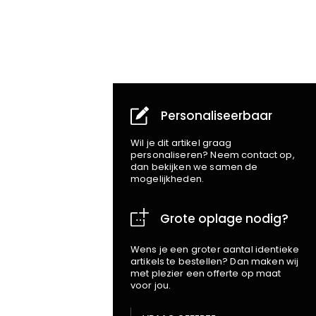
Personaliseerbaar
Wil je dit artikel graag
personaliseren? Neem contact op,
dan bekijken we samen de
mogelijkheden.
Grote oplage nodig?
Wens je een groter aantal identieke
artikels te bestellen? Dan maken wij
met plezier een offerte op maat
voor jou.