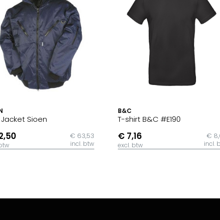
N
B&C
t Jacket Sioen
T-shirt B&C #E190
2,50
€ 7,16
€ 63,53
€ 8
incl. btw
incl. 
 btw
excl. btw