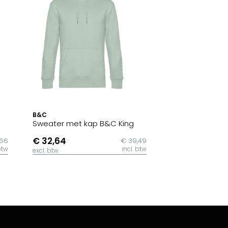
B&C
Sweater met kap B&C King
€ 32,64
,66
€ 39,49
btw
incl. btw
excl. btw