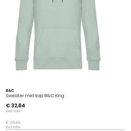
B&C
Sweater met kap B&C King
€ 32,64
excl. btw
€ 39,49
incl. btw