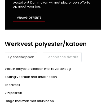
bestellen? Dan maken wij met plezier een offerte
Kariban
op maat voor jou.
Lemaitre
M-Safe
VRAAG OFFERTE
OXXA
Premier
Printer
Werkvest polyester/katoen
ProAct
Projob
Promodoro
Eigenschappen
Technische details
Result
Safety Jogger
Vest in polyester/katoen met reverskraag
Shugon
Sluiting vooraan met drukknopen
Sioen
1 borstzak
Spiro
2 zijzakken
Stanley/Stella
Lange mouwen met drukknoop
TowelCity