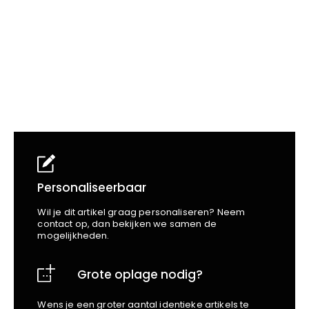
School
Business
Wellness
Kapper
Bata
Beechfield
Blakläder
Claude
Craft
CrossHatch
Designed To Work
Diadora
Dunlop
Edge Safety
Personaliseerbaar
Haix
Wil je dit artikel graag personaliseren? Neem
Harvest
contact op, dan bekijken we samen de
mogelijkheden.
Heckel
Honeywell
Grote oplage nodig?
Hydrowear
Jassz
Wens je een groter aantal identieke artikels te