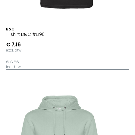
B&C
T-shirt B&C #E190
€ 7,16
excl. btw
€ 8,66
incl. btw