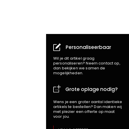
Personaliseerbaar
Wil je dit artikel graag
personaliseren? Neem contact op,
dan bekijken we samen de
mogelijkheden.
Grote oplage nodig?
Wens je een groter aantal identieke
artikels te bestellen? Dan maken wij
met plezier een offerte op maat
voor jou.