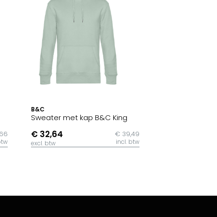
B&C
Sweater met kap B&C King
€ 32,64
,66
€ 39,49
btw
incl. btw
excl. btw