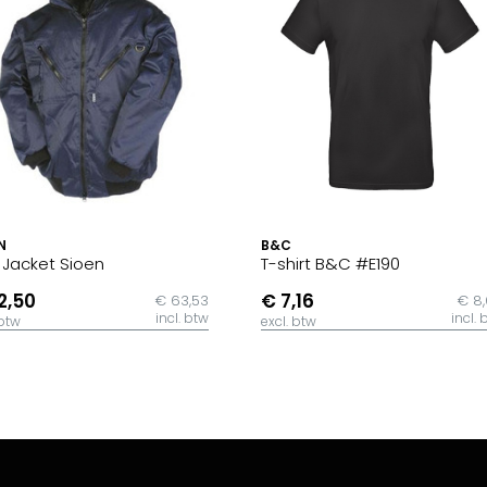
N
B&C
t Jacket Sioen
T-shirt B&C #E190
2,50
€ 7,16
€ 63,53
€ 8
incl. btw
incl. 
 btw
excl. btw