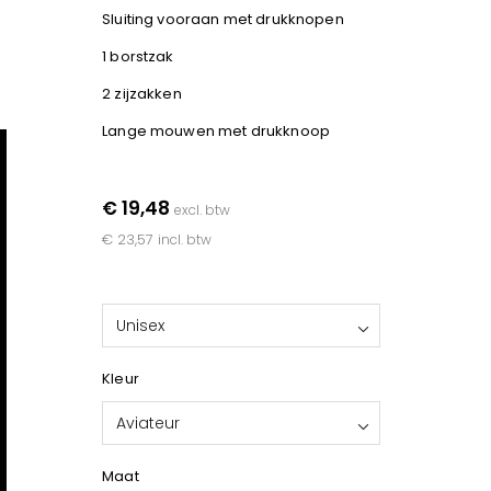
Sluiting vooraan met drukknopen
1 borstzak
2 zijzakken
Lange mouwen met drukknoop
€ 19,48
excl. btw
€ 23,57
incl. btw
Unisex
Kleur
Aviateur
Maat