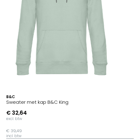
B&C
Sweater met kap B&C King
€ 32,64
excl. btw
€ 39,49
incl. btw