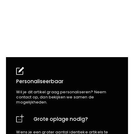
School
Business
Wellness
Kapper
Bata
Beechfield
Blakläder
Claude
Craft
CrossHatch
Designed To Work
Diadora
Dunlop
Edge Safety
Personaliseerbaar
Haix
Wil je dit artikel graag personaliseren? Neem
Harvest
contact op, dan bekijken we samen de
mogelijkheden.
Heckel
Honeywell
Grote oplage nodig?
Hydrowear
Jassz
Wens je een groter aantal identieke artikels te