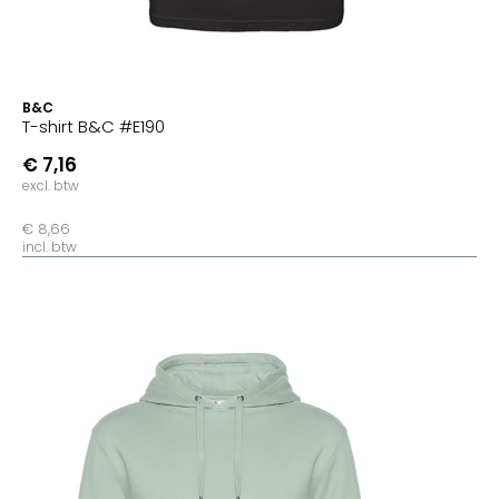
B&C
T-shirt B&C #E190
€ 7,16
excl. btw
€ 8,66
incl. btw