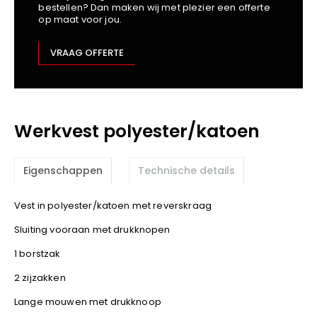
bestellen? Dan maken wij met plezier een offerte
Kariban
op maat voor jou.
Lemaitre
M-Safe
VRAAG OFFERTE
OXXA
Premier
Printer
Werkvest polyester/katoen
ProAct
Projob
Promodoro
Eigenschappen
Technische details
Result
Safety Jogger
Vest in polyester/katoen met reverskraag
Shugon
Sluiting vooraan met drukknopen
Sioen
1 borstzak
Spiro
2 zijzakken
Stanley/Stella
Lange mouwen met drukknoop
TowelCity