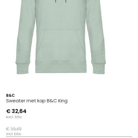
B&C
Sweater met kap B&C King
€ 32,64
excl. btw
€ 39,49
incl. btw