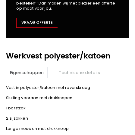
bestellen? Dan maken wij met plezier een offerte
Kariban
op maat voor jou.
Lemaitre
M-Safe
VRAAG OFFERTE
OXXA
Premier
Printer
Werkvest polyester/katoen
ProAct
Projob
Promodoro
Eigenschappen
Technische details
Result
Safety Jogger
Vest in polyester/katoen met reverskraag
Shugon
Sluiting vooraan met drukknopen
Sioen
1 borstzak
Spiro
2 zijzakken
Stanley/Stella
Lange mouwen met drukknoop
TowelCity