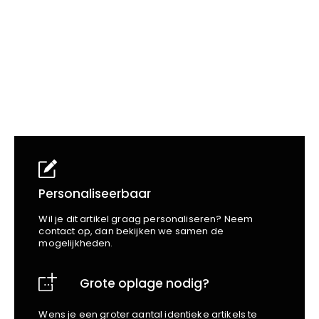
School
Business
Wellness
Kapper
Bata
Beechfield
Blakläder
Claude
Craft
CrossHatch
Designed To Work
Diadora
Dunlop
Edge Safety
Personaliseerbaar
Haix
Wil je dit artikel graag personaliseren? Neem
Harvest
contact op, dan bekijken we samen de
mogelijkheden.
Heckel
Honeywell
Grote oplage nodig?
Hydrowear
Jassz
Wens je een groter aantal identieke artikels te