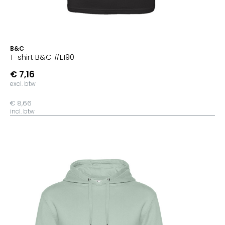
B&C
T-shirt B&C #E190
€ 7,16
excl. btw
€ 8,66
incl. btw