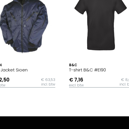
N
B&C
t Jacket Sioen
T-shirt B&C #E190
2,50
€ 7,16
€ 63,53
€ 8
incl. btw
incl. 
 btw
excl. btw