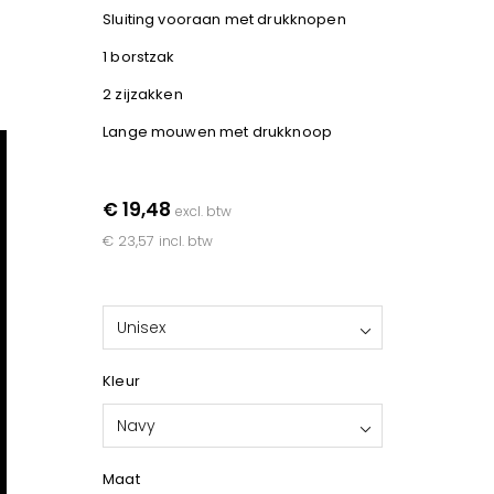
Sluiting vooraan met drukknopen
1 borstzak
2 zijzakken
Lange mouwen met drukknoop
€ 19,48
excl. btw
€ 23,57
incl. btw
Unisex
Kleur
Navy
Maat