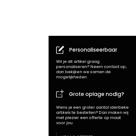
Personaliseerbaar
Wil je dit artikel graag
personaliseren? Neem contact op,
dan bekijken we samen de
mogelijkheden.
Grote oplage nodig?
Wens je een groter aantal identieke
artikels te bestellen? Dan maken wij
met plezier een offerte op maat
voor jou.