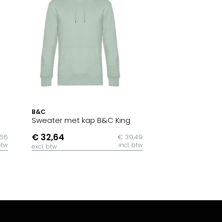
B&C
Sweater met kap B&C King
€ 32,64
,66
€ 39,49
btw
incl. btw
excl. btw