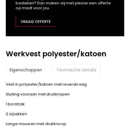
bestellen? Dan maken wij met plezier een offerte
Kariban
op maat voor jou.
Lemaitre
M-Safe
VRAAG OFFERTE
OXXA
Premier
Printer
Werkvest polyester/katoen
ProAct
Projob
Promodoro
Eigenschappen
Technische details
Result
Safety Jogger
Vest in polyester/katoen met reverskraag
Shugon
Sluiting vooraan met drukknopen
Sioen
1 borstzak
Spiro
2 zijzakken
Stanley/Stella
Lange mouwen met drukknoop
TowelCity