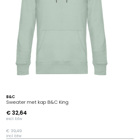
B&C
Sweater met kap B&C King
€ 32,64
excl. btw
€ 39,49
incl. btw