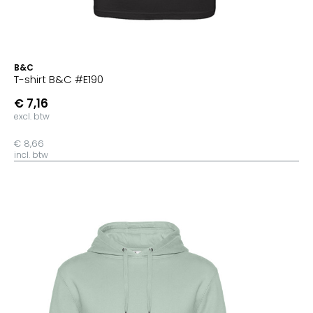
B&C
T-shirt B&C #E190
€ 7,16
excl. btw
€ 8,66
incl. btw