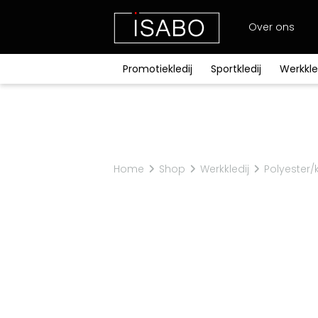
Over ons
Promotiekledij
Sportkledij
Werkkle
Promotiekledij
Sportkledij
Werkkledij
Werkschoenen
Bescherming
Relatiegeschenken
Accessoires
Merken
Exclusief bij ISABO
Stanley/Stella
T-shirts
T-shirts
T-shirts
Hoog
Lichaam
Balpennen
Riemen
Craft
Fleeces
Broeken
Fleeces
Laarzen
Ademhaling
Babykledij
Sjaals
Harvest
Bodywarmers
Sportaccessoires
Bodywarmers
Kniebeschermers
Home
Shop
Werkkledij
Polyester/
Bretelbroeken
Polyester/katoen
Flanel
Kids
School