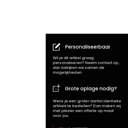
Personaliseerbaar
Wil je dit artikel graag
personaliseren? Neem contact op,
dan bekijken we samen de
mogelijkheden.
Grote oplage nodig?
Wens je een groter aantal identieke
artikels te bestellen? Dan maken wij
met plezier een offerte op maat
voor jou.