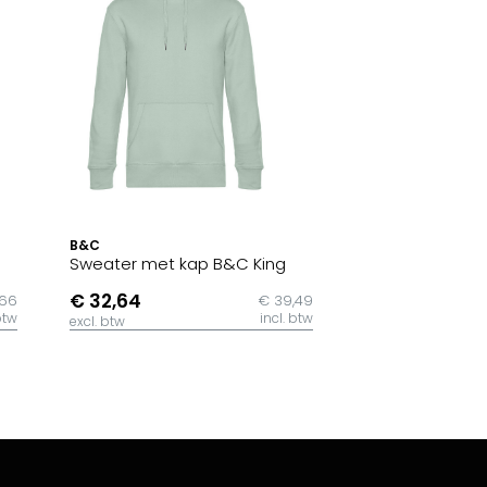
B&C
Sweater met kap B&C King
€ 32,64
,66
€ 39,49
btw
incl. btw
excl. btw