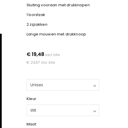
Sluiting vooraan met drukknopen
1 borstzak
2 zijzakken
Lange mouwen met drukknoop
€ 19,48
excl. btw
€ 23,57
incl. btw
Unisex
Kleur
Wit
Maat