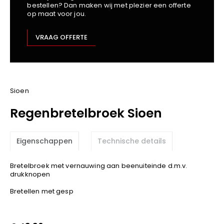
bestellen? Dan maken wij met plezier een offerte
Kariban
op maat voor jou.
Lemaitre
M-Safe
VRAAG OFFERTE
OXXA
Premier
Printer
ProAct
Sioen
Projob
Regenbretelbroek Sioen
Promodoro
Result
Eigenschappen
Technische details
Safety Jogger
Shugon
Bretelbroek met vernauwing aan beenuiteinde d.m.v.
Sioen
drukknopen
Spiro
Bretellen met gesp
Stanley/Stella
TowelCity