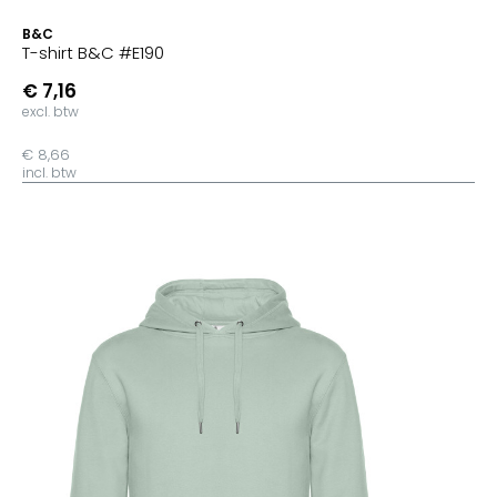
B&C
T-shirt B&C #E190
€ 7,16
excl. btw
€ 8,66
incl. btw