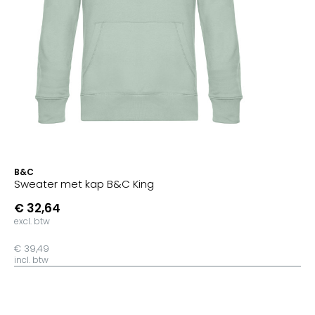
B&C
Sweater met kap B&C King
€ 32,64
excl. btw
€ 39,49
incl. btw