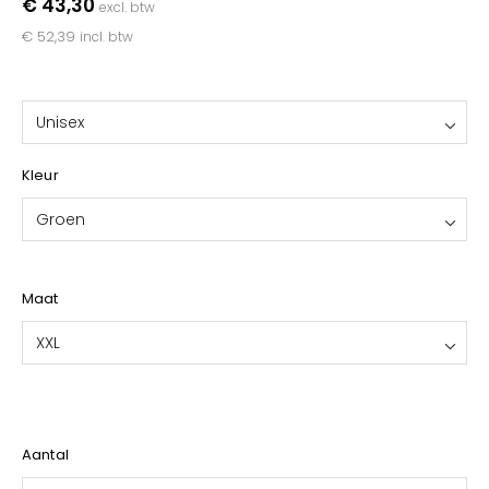
€ 43,30
excl. btw
YOKO
€ 52,39
incl. btw
Unisex
Kleur
Groen
Maat
XXL
Aantal