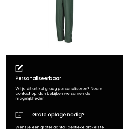
School
Business
Wellness
Kapper
Bata
Beechfield
Blakläder
Claude
Craft
CrossHatch
Designed To Work
Diadora
Dunlop
Edge Safety
Personaliseerbaar
Haix
Wil je dit artikel graag personaliseren? Neem
Harvest
contact op, dan bekijken we samen de
mogelijkheden.
Heckel
Honeywell
Grote oplage nodig?
Hydrowear
Jassz
Wens je een groter aantal identieke artikels te