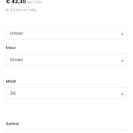
€ 43,30
excl. btw
YOKO
€ 52,39
incl. btw
Unisex
Kleur
Groen
Maat
3XL
Aantal