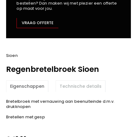
bestellen? Dan maken wij met plezier een offerte
Kariban
op maat voor jou.
Lemaitre
M-Safe
VRAAG OFFERTE
OXXA
Premier
Printer
ProAct
Sioen
Projob
Regenbretelbroek Sioen
Promodoro
Result
Eigenschappen
Technische details
Safety Jogger
Shugon
Bretelbroek met vernauwing aan beenuiteinde d.m.v.
Sioen
drukknopen
Spiro
Bretellen met gesp
Stanley/Stella
TowelCity