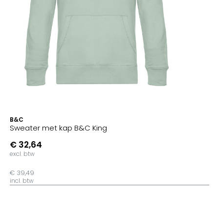
B&C
Sweater met kap B&C King
€ 32,64
excl. btw
€ 39,49
incl. btw