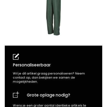
School
Business
Wellness
Kapper
Bata
Beechfield
Blakläder
Claude
Craft
CrossHatch
Designed To Work
Diadora
Dunlop
Edge Safety
Personaliseerbaar
Haix
Wil je dit artikel graag personaliseren? Neem
Harvest
contact op, dan bekijken we samen de
mogelijkheden.
Heckel
Honeywell
Grote oplage nodig?
Hydrowear
Jassz
Wens je een groter aantal identieke artikels te