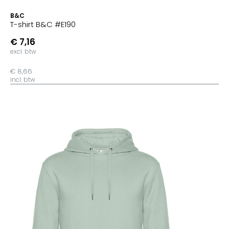
B&C
T-shirt B&C #E190
€ 7,16
excl. btw
€ 8,66
incl. btw