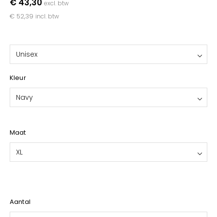
€ 43,30
excl. btw
YOKO
€ 52,39
incl. btw
Unisex
Kleur
Navy
Maat
XL
Aantal