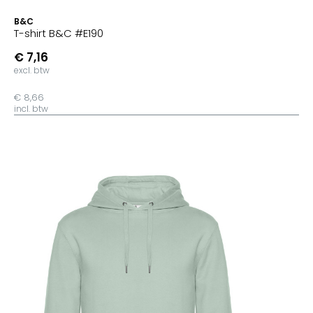
B&C
T-shirt B&C #E190
€ 7,16
excl. btw
€ 8,66
incl. btw