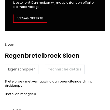
bestellen? Dan maken wij met plezier een offerte
Kariban
op maat voor jou.
Lemaitre
M-Safe
VRAAG OFFERTE
OXXA
Premier
Printer
ProAct
Sioen
Projob
Regenbretelbroek Sioen
Promodoro
Result
Eigenschappen
Technische details
Safety Jogger
Shugon
Bretelbroek met vernauwing aan beenuiteinde d.m.v.
Sioen
drukknopen
Spiro
Bretellen met gesp
Stanley/Stella
TowelCity