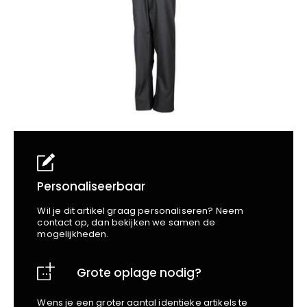
School
Business
Wellness
Kapper
Bata
Beechfield
Blakläder
Claude
Craft
CrossHatch
Designed To Work
Diadora
Dunlop
Edge Safety
Personaliseerbaar
Haix
Wil je dit artikel graag personaliseren? Neem
Harvest
contact op, dan bekijken we samen de
mogelijkheden.
Heckel
Honeywell
Grote oplage nodig?
Hydrowear
Jassz
Wens je een groter aantal identieke artikels te