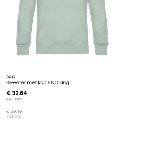
B&C
Sweater met kap B&C King
€ 32,64
excl. btw
€ 39,49
incl. btw