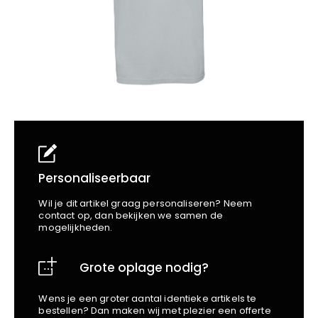
School
Business
Wellness
Kapper
Bata
Beechfield
Blakläder
Claude
Craft
CrossHatch
Designed To Work
Diadora
Dunlop
Personaliseerbaar
Edge Safety
Wil je dit artikel graag personaliseren? Neem
Haix
contact op, dan bekijken we samen de
mogelijkheden.
Harvest
Heckel
Grote oplage nodig?
Honeywell
Hydrowear
Wens je een groter aantal identieke artikels te
Jassz
bestellen? Dan maken wij met plezier een offerte