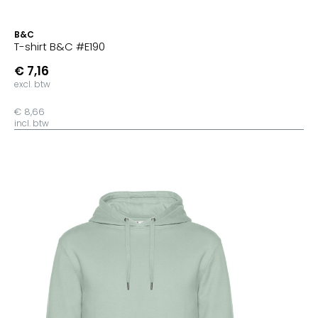
B&C
T-shirt B&C #E190
€ 7,16
excl. btw
€ 8,66
incl. btw