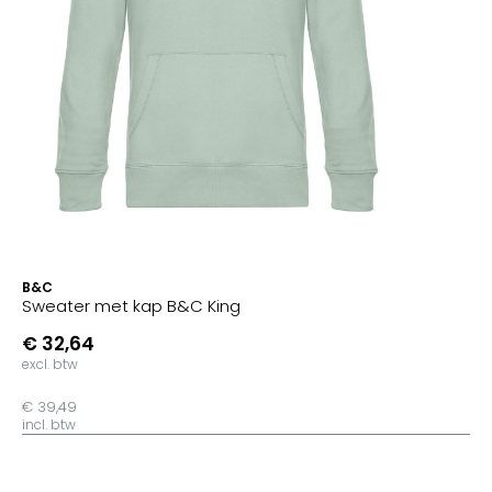
B&C
Sweater met kap B&C King
€ 32,64
excl. btw
€ 39,49
incl. btw