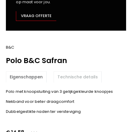
op maat voor jou.
Kariban
Lemaitre
VRAAG OFFERTE
M-Safe
OXXA
Premier
Printer
B&C
ProAct
Polo B&C Safran
Projob
Promodoro
Eigenschappen
Technische details
Result
Safety Jogger
Polo met knoopsluiting van 3 gelijkgekleurde knoopjes
Shugon
Nekband voor beter draagcomfort
Sioen
Spiro
Dubbelgestikte naden ter versteviging
Stanley/Stella
TowelCity