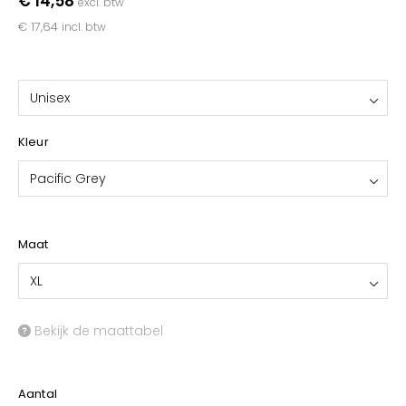
€ 14,58
excl. btw
YOKO
€ 17,64
incl. btw
Unisex
Kleur
Pacific Grey
Maat
XL
Bekijk de maattabel
Aantal