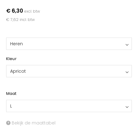
YOKO
€ 6,30
excl. btw
€ 7,62
incl. btw
Heren
Kleur
Apricot
Maat
L
Bekijk de maattabel