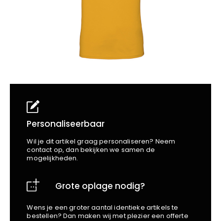
School
Business
Wellness
Kapper
Bata
Beechfield
Blakläder
Claude
Craft
CrossHatch
Designed To Work
Diadora
Dunlop
Personaliseerbaar
Edge Safety
Wil je dit artikel graag personaliseren? Neem
Haix
contact op, dan bekijken we samen de
mogelijkheden.
Harvest
Heckel
Grote oplage nodig?
Honeywell
Hydrowear
Wens je een groter aantal identieke artikels te
Jassz
bestellen? Dan maken wij met plezier een offerte