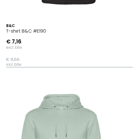
B&C
T-shirt B&C #E190
€ 7,16
excl. btw
€ 8,66
incl. btw