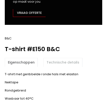
op maat voor jou.
Kariban
Lemaitre
VRAAG OFFERTE
M-Safe
OXXA
Premier
Printer
B&C
ProAct
T-shirt #E150 B&C
Projob
Promodoro
Eigenschappen
Technische details
Result
Safety Jogger
T-shirt met geribbelde ronde hals met elastan
Shugon
Nektape
Sioen
Spiro
Rondgebreid
Stanley/Stella
Wasbaar tot 40°C
TowelCity