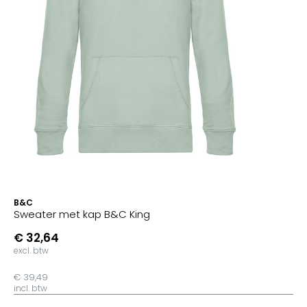
B&C
Sweater met kap B&C King
€ 32,64
excl. btw
€ 39,49
incl. btw