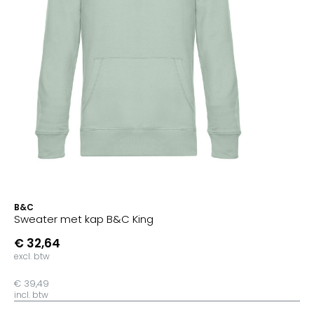
B&C
Sweater met kap B&C King
€ 32,64
excl. btw
€ 39,49
incl. btw