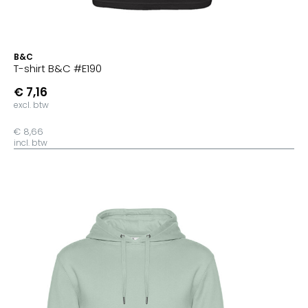
B&C
T-shirt B&C #E190
€ 7,16
excl. btw
€ 8,66
incl. btw