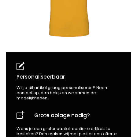
School
Business
Wellness
Kapper
Bata
Beechfield
Blakläder
Claude
Craft
CrossHatch
Designed To Work
Diadora
Dunlop
Personaliseerbaar
Edge Safety
Wil je dit artikel graag personaliseren? Neem
Haix
contact op, dan bekijken we samen de
mogelijkheden.
Harvest
Heckel
Grote oplage nodig?
Honeywell
Hydrowear
Wens je een groter aantal identieke artikels te
Jassz
bestellen? Dan maken wij met plezier een offerte