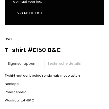
op maat voor jou.
Kariban
Lemaitre
VRAAG OFFERTE
M-Safe
OXXA
Premier
Printer
B&C
ProAct
T-shirt #E150 B&C
Projob
Promodoro
Eigenschappen
Technische details
Result
Safety Jogger
T-shirt met geribbelde ronde hals met elastan
Shugon
Nektape
Sioen
Spiro
Rondgebreid
Stanley/Stella
Wasbaar tot 40°C
TowelCity