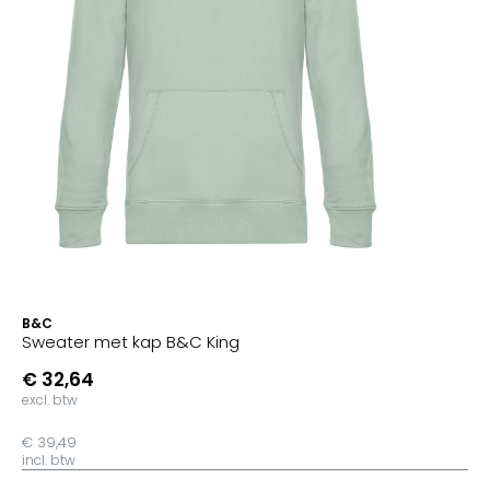
B&C
Sweater met kap B&C King
€ 32,64
excl. btw
€ 39,49
incl. btw