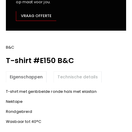
op maat voor jou.
Kariban
Lemaitre
VRAAG OFFERTE
M-Safe
OXXA
Premier
Printer
B&C
ProAct
T-shirt #E150 B&C
Projob
Promodoro
Eigenschappen
Technische details
Result
Safety Jogger
T-shirt met geribbelde ronde hals met elastan
Shugon
Nektape
Sioen
Spiro
Rondgebreid
Stanley/Stella
Wasbaar tot 40°C
TowelCity