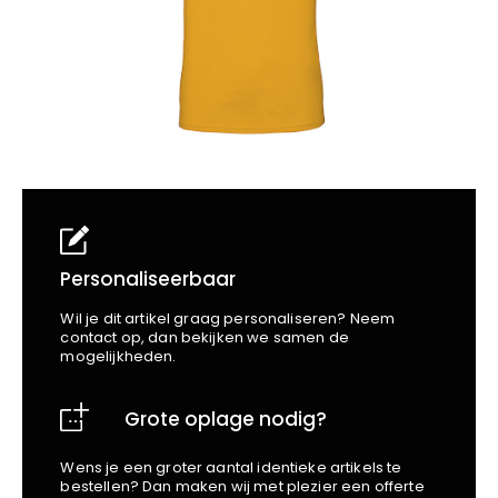
School
Business
Wellness
Kapper
Bata
Beechfield
Blakläder
Claude
Craft
CrossHatch
Designed To Work
Diadora
Dunlop
Personaliseerbaar
Edge Safety
Wil je dit artikel graag personaliseren? Neem
Haix
contact op, dan bekijken we samen de
mogelijkheden.
Harvest
Heckel
Grote oplage nodig?
Honeywell
Hydrowear
Wens je een groter aantal identieke artikels te
Jassz
bestellen? Dan maken wij met plezier een offerte