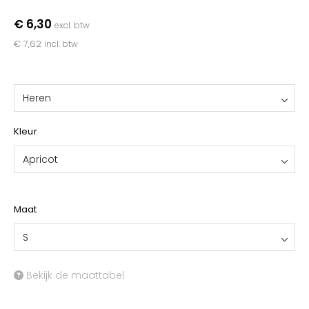
YOKO
€ 6,30
excl. btw
€ 7,62
incl. btw
Heren
Kleur
Apricot
Maat
S
Bekijk de maattabel