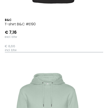
B&C
T-shirt B&C #E190
€ 7,16
excl. btw
€ 8,66
incl. btw